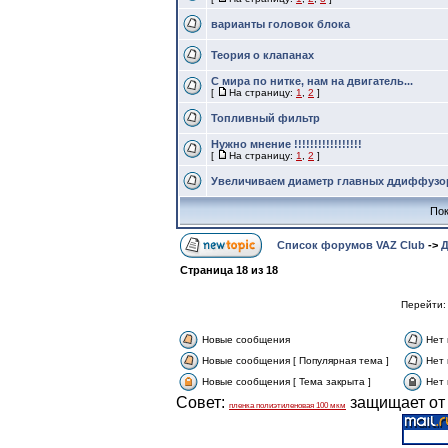
варианты головок блока
Теория о клапанах
С мира по нитке, нам на двигатель...
[
На страницу:
1
,
2
]
Топливный фильтр
Нужно мнение !!!!!!!!!!!!!!!!!
[
На страницу:
1
,
2
]
Увеличиваем диаметр главных ддиффузо
Пок
Список форумов VAZ Club
->
Д
Страница
18
из
18
Перейти
Новые сообщения
Нет
Новые сообщения [ Популярная тема ]
Нет 
Новые сообщения [ Тема закрыта ]
Нет 
Совет:
защищает от 
пленка полиэтиленовая 100 мкм