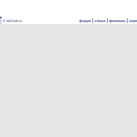
|
|
|
© VaZclub.ru
форум
статьи
филиалы
сор