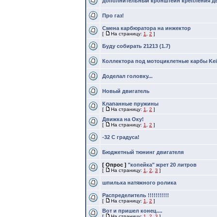
дополнительный кронштейн крепления дв
Про газ!
Смена карбюратора на инжектор
[
На страницу:
1
,
2
]
Буду собирать 21213 (1.7)
Коллектора под мотоциклетные карбы Kei
Доделал головку...
Новый двигатель
Клапанные пружины
[
На страницу:
1
,
2
]
Движка на Оку!
[
На страницу:
1
,
2
]
-32 С градуса!
Бюджетный тюнинг двигателя
[ Опрос ]
"копейка" жрет 20 литров
[
На страницу:
1
,
2
,
3
]
шпилька натяжного ролика
Распределитель !!!!!!!!!!!
[
На страницу:
1
,
2
]
Вот и пришел конец....
[
На страницу:
1
,
2
,
3
]