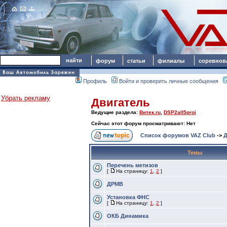
форум
статьи
филиалы
соревнов
Профиль
Войти и проверить личные сообщения
Убрать рекламу
Двигатель
Ведущие раздела:
Витек.ru
,
DSP2all5proj
Сейчас этот форум просматривают: Нет
Список форумов VAZ Club
->
Д
Темы
Перечень метизов
[
На страницу:
1
,
2
]
ДРМВ
Установка ФНС
[
На страницу:
1
,
2
]
ОКБ Динамика