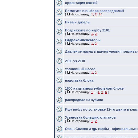
ориентация свечей
Помогите в выборе распредвала!!
[
На страницу:
1
,
2
,
3
]
Нива и дизель
Подскажите по карбу 2101
[
На страницу:
1
,
2
]
Гидрокомпенсаторы
[
На страницу:
1
,
2
]
Давление масла в датчик уровня топлива 
2106 vs 2110
топливный насос
[
На страницу:
1
,
2
]
надставка блока
1600 на штатном зубильном блоке
[
На страницу:
1
...
4
,
5
,
6
]
распредвал на зубило
Ищу инфу по установке 12-го двига в кла
Установка больших клапанов
[
На страницу:
1
,
2
]
Озон, Солекс и др. карбы - официальные