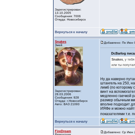
Зарегистрирован:
13.10.2005
Сообщения: 7006
Откуда: Новосибирск
Вернуться к началу
Snakes
Добавлено: Пн Июн 0
Змей
Dr.Barlog писа
Snakes
, у теб
или ты попута
Ну да наверно пута
штангель на 250, н
лимб (по которому 
Зарегистрирован:
винт на вспомогате
28.03.2006
медленно гаечкой р
Сообщения: 928
размер обычным мик
Откуда: г.Новосибирск
вполне подходит дл
Авто: ВАЗ 21093
ИЯФе и можно найти
показателями т.е. п
Вернуться к началу
FireDream
Добавлено: Ср Июн 2
Ремонтник