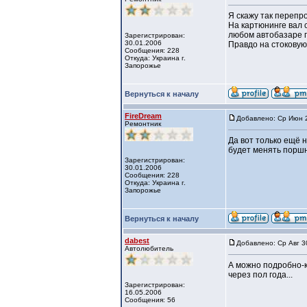
Я скажу так перепр
На картюнинге вал с
любом автобазаре п
Зарегистрирован:
30.01.2006
Правдо на стоковую 
Сообщения: 228
Откуда: Украина г.
Запорожье
Вернуться к началу
FireDream
Добавлено: Ср Июн 2
Ремонтник
Да вот только ещё 
будет менять поршн
Зарегистрирован:
30.01.2006
Сообщения: 228
Откуда: Украина г.
Запорожье
Вернуться к началу
dabest
Добавлено: Ср Авг 3
Автолюбитель
А можно подробно-к
через пол года...
Зарегистрирован:
16.05.2006
Сообщения: 56