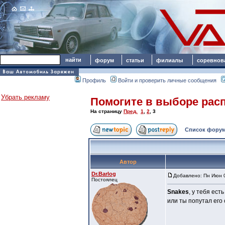
форум
статьи
филиалы
соревнов
Профиль
Войти и проверить личные сообщения
Убрать рекламу
Помогите в выборе расп
На страницу
Пред.
1
,
2
,
3
Список форум
Автор
Dr.Barlog
Добавлено: Пн Июн 0
Постоялец
Snakes
, у тебя ест
или ты попутал его