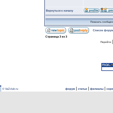
Вернуться к началу
Показать сообщен
Список форум
Страница
3
из
3
Перейти:
|
|
|
© VaZclub.ru
форум
статьи
филиалы
сор