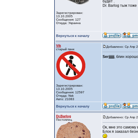
будет .
Dr. Barlog тыж тоже
Зарегистрирован:
13.10.2005
Сообщения: 127
Откуда: Украина
Вернуться к началу
Vik
Добавлено: Ср Апр 2
старый панк
Serjjjjjj
, блин хорошо
Зарегистрирован:
13.10.2005
Сообщения: 12597
Откуда: Nsk
Авто: 21083
Вернуться к началу
Dr.Barlog
Добавлено: Ср Апр 2
Постоялец
Ок, мне это самому 
Блок я заказал безн