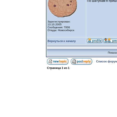
По шатунам я приш
Зарегистрирован:
13.10.2005
Сообщения: 7006
Откуда: Новосибирск
Вернуться к началу
Показа
Список форум
Страница
1
из
1