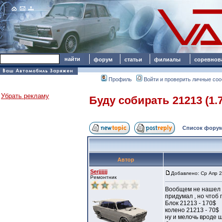
форум
статьи
филиалы
соревнов
Профиль
Войти и проверить личные со
Убрать рекламу
Буду собирать 21213 (1.7
Список форум
Автор
Serjjjjjj
Добавлено: Ср Апр 2
Ремонтник
Вообщем не нашел т
придумал , но чтоб 
Блок 21213 - 170$
колено 21213 - 70$
ну и мелочь вроде ш