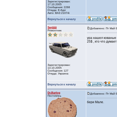
Зарегистрирован:
17.10.2005
Сообщения: 2268
Откуда: Е-бург
Авто: ВАЗ 21074i
Вернуться к началу
Serjjjjjj
Добавлено: Пт Май 0
Ремонтник
ура нашел кованы
25$ , кто что думает 
Зарегистрирован:
13.10.2005
Сообщения: 127
Откуда: Украина
Вернуться к началу
Dr.Barlog
Добавлено: Пт Май 0
Постоялец
бери Мале.