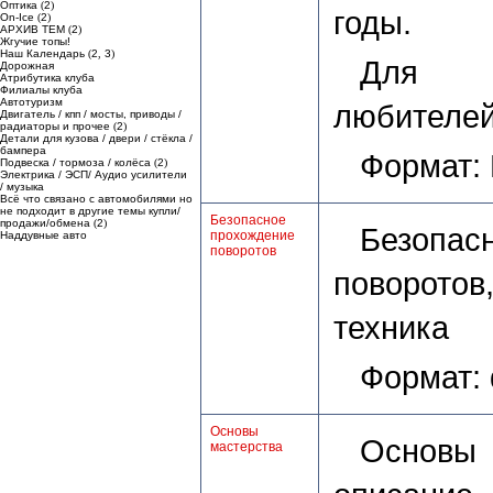
Оптика
(
2
)
годы.
On-Ice
(
2
)
АРХИВ ТЕМ
(
2
)
Жгучие топы!
Наш Календарь
(
2
,
3
)
Для а
Дорожная
Атрибутика клуба
Филиалы клуба
Автотуризм
любителей
Двигатель / кпп / мосты, приводы /
радиаторы и прочее
(
2
)
Детали для кузова / двери / стёкла /
бампера
Формат:
Подвеска / тормоза / колёса
(
2
)
Электрика / ЭСП/ Аудио усилители
/ музыка
Всё что связано с автомобилями но
не подходит в другие темы купли/
Безопасное
продажи/обмена
(
2
)
Безоп
прохождение
Наддувные авто
поворотов
поворото
техника
Формат:
Основы
Основы 
мастерства