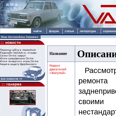
форум
статьи
литература
соревно
Описани
Переезд сайта в .masterhost
Редизайн VaZclub.ru, отзывы
Название
Сезон On-Ice закрыт
Итоги суперфинала On-Ice
Итоги четвертого этапа On-Ice
Акция в защиту Щербинского
Ремонт
Рассмот
двигателей
«Жигулей»
ремон
все новости >>
заднеприв
своими 
нестан