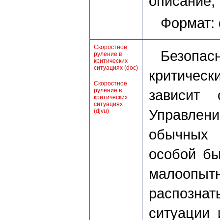
описание,
Формат:
Скоростное
Безопасн
руление в
критических
ситуациях (doc)
критическ
Скоростное
руление в
зависит 
критических
ситуациях
Управле
(djvu)
обычных 
особой бы
малоопы
распозна
ситуации 