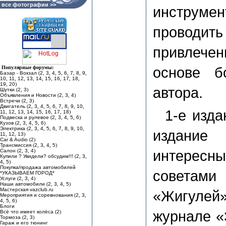
все фотографии >>
инстру
проводить
привлечен
основе б
Популярные форумы:
Базар - Вокзал
(
2
,
3
,
4
,
5
,
6
,
7
,
8
,
9
,
10
,
11
,
12
,
13
,
14
,
15
,
16
,
17
,
18
,
19
,
20
)
автора.
Шутки
(
2
,
3
)
Объявления и Новости
(
2
,
3
,
4
)
Встречи
(
2
,
3
)
Двигатель
(
2
,
3
,
4
,
5
,
6
,
7
,
8
,
9
,
10
,
1-е изда
11
,
12
,
13
,
14
,
15
,
16
,
17
,
18
)
Подвеска и рулевое
(
2
,
3
,
4
,
5
,
6
)
Кузов
(
2
,
3
,
4
,
5
,
6
)
Электрика
(
2
,
3
,
4
,
5
,
6
,
7
,
8
,
9
,
10
,
издание
11
,
12
,
13
)
Car & Audio
(
2
)
Трансмиссия
(
2
,
3
,
4
,
5
)
интере
Салон
(
2
,
3
,
4
)
Купили ? Увидели? обсудим!!!
(
2
,
3
,
4
,
5
)
Покупка/продажа автомобилей
советами 
*УКАЗЫВАЕМ ГОРОД*
Услуги
(
2
,
3
,
4
)
Наши автомобили
(
2
,
3
,
4
,
5
)
Мастерская vazclub.ru
«Жигулей
Мероприятия и соревнования
(
2
,
3
,
4
,
5
,
6
)
Блоги
журнале «
Всё что имеет колёса
(
2
)
Тормоза
(
2
,
3
)
Гараж и его тюнинг