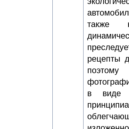
экологич
автомоби
также 
динамичес
преследу
рецепты д
поэтом
фотограф
в виде 
принци
облегч
изложенн