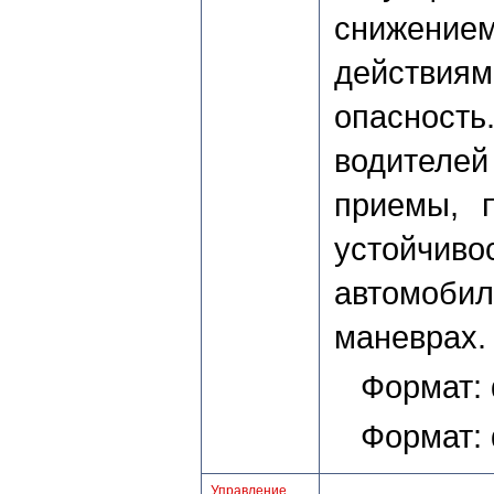
снижением
действи
опасност
водителе
приемы, 
устойчив
автомоб
маневрах.
Формат:
Формат: 
Управление