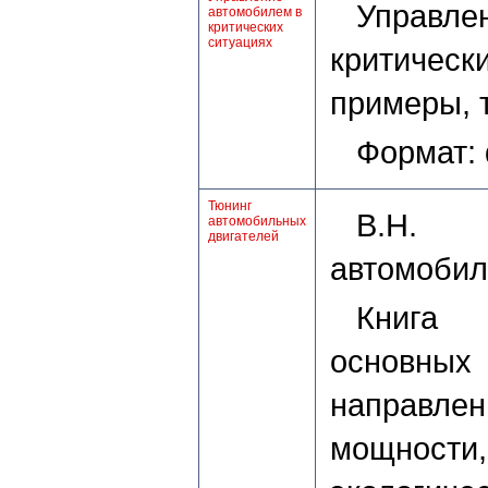
Управл
автомобилем в
критических
ситуациях
критическ
примеры, 
Формат:
Тюнинг
В.Н. 
автомобильных
двигателей
автомобил
Книга 
основн
направл
мощност