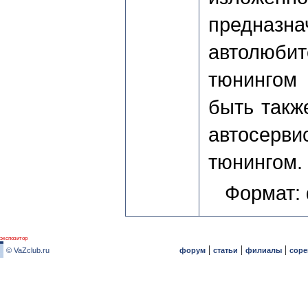
предн
автолюби
тюнингом 
быть такж
автосер
тюнингом.
Формат:
экспозитор
|
|
|
© VaZclub.ru
форум
статьи
филиалы
соре