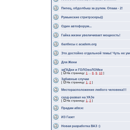
Пипец, обдолбыш за рулем. Опааа - 2!
Румынские стритрэсеры))
Один автофорум...
Гайка жизни увеличивает мощность!
балбесы с academ.org
Это достойно отдельной темы! Чуть не ум
Для Жени
заГАДки и ГОЛОвоЛОМки
[
На страницу:
1
...
8
,
9
,
10
]
Забавные случаи
[
На страницу:
1
,
2
]
Месторасположение любого человека!!!
сход-развал на УАЗе
[
На страницу:
1
,
2
]
Прадам абвэс
ИЗ Газет
Новая разработка ВАЗ :)