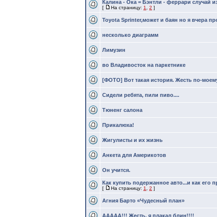
Калина - Ока = Бэнтли - феррари случай и
[
На страницу:
1
,
2
]
Toyota Sprinter,может и баян но я вчера п
несколько диаграмм
Лимузин
во Владивосток на паркетнике
[ФОТО] Вот такая история. Жесть по-моему
Сидели ребята, пили пиво....
Тюненг салона
Прикалюха!
Жигулисты и их жизнь
Анкета для Америкотов
Он учится.
Как купить подержанное авто...и как его п
[
На страницу:
1
,
2
]
Агния Барто «Чудесный план»
ААААА!!! Жесть, я плакал блин!!!!