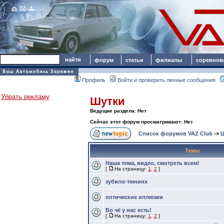
форум
статьи
филиалы
соревнов
Профиль
Войти и проверить личные сообщения
Убрать рекламу
Шутки
Ведущие раздела: Нет
Сейчас этот форум просматривают: Нет
Список форумов VAZ Club
->
Ш
Темы
Наша тема, видео, смотреть всем!
[
На страницу:
1
,
2
]
зубило-тюнинх
оптические иллюзии
Во чё у нас есть!
[
На страницу:
1
,
2
]