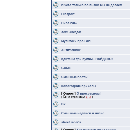
И чего только по пьяни мы не делаем
Prosport
Нива+V8=
Хех! ЗВезда!
Мультики про ГАИ
Антитюнинг
идите на три буквы - НАЙДЕНО!
GAME
Смешные посты!
новогодние приколы
[ Опрос ]
О прекрасном!
[
На страницу:
1
,
2
]
Еж
Смешные надписи и ляпы!
street racer's
[ Опрос ]
Как отмазаться от копов