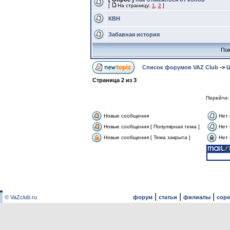
[
На страницу:
1
,
2
]
КВН
Забавная история
Пок
Список форумов VAZ Club
->
Ш
Страница
2
из
3
Перейти
Новые сообщения
Нет
Новые сообщения [ Популярная тема ]
Нет 
Новые сообщения [ Тема закрыта ]
Нет 
|
|
|
© VaZclub.ru
форум
статьи
филиалы
сор