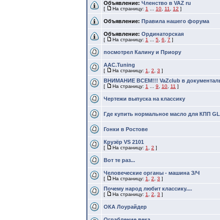
Объявление:
Членство в VAZ ru
[
На страницу:
1
...
10
,
11
,
12
]
Объявление:
Правила нашего форума
Объявление:
Ординаторская
[
На страницу:
1
...
5
,
6
,
7
]
посмотрел Калину и Приору
ААС.Tuning
[
На страницу:
1
,
2
,
3
]
ВНИМАНИЕ ВСЕМ!!! VaZclub в документа
[
На страницу:
1
...
9
,
10
,
11
]
Чертежи выпуска на классику
Где купить нормальное масло для КПП GL
Гонки в Ростове
Крузёр VS 2101
[
На страницу:
1
,
2
]
Вот те раз...
Человеческие органы - машина З/Ч
[
На страницу:
1
,
2
,
3
]
Почему народ любит классику....
[
На страницу:
1
,
2
,
3
]
ОКА Лоурайдер
Ограбление века