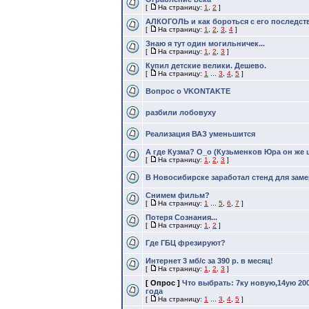
[
На страницу:
1
,
2
]
АЛКОГОЛЬ и как бороться с его последст
[
На страницу:
1
,
2
,
3
,
4
]
Знаю я тут один могильничек...
[
На страницу:
1
,
2
,
3
]
Купил детские велики. Дешево.
[
На страницу:
1
...
3
,
4
,
5
]
Вопрос о VKONTAKTE
разбили лобовуху
Реализация ВАЗ уменьшится
А где Кузма? О_о (Кузьменков Юра он же
[
На страницу:
1
,
2
,
3
]
В Новосибирске заработал стенд для зам
Снимем фильм?
[
На страницу:
1
...
5
,
6
,
7
]
Потеря Сознания...
[
На страницу:
1
,
2
]
Где ГБЦ фрезируют?
Интернет 3 мб/с за 390 р. в месяц!
[
На страницу:
1
,
2
,
3
]
[ Опрос ]
Что выбрать: 7ку новую,14ую 200
года
[
На страницу:
1
...
3
,
4
,
5
]