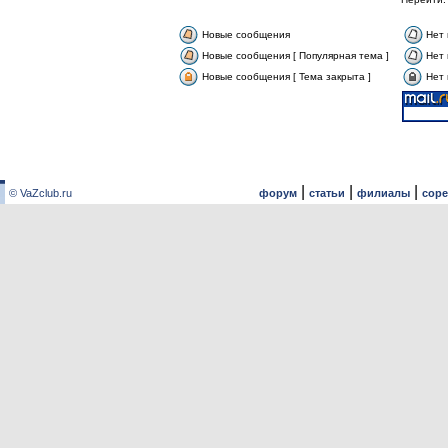
Новые сообщения
Нет
Новые сообщения [ Популярная тема ]
Нет 
Новые сообщения [ Тема закрыта ]
Нет 
|
|
|
© VaZclub.ru
форум
статьи
филиалы
сор