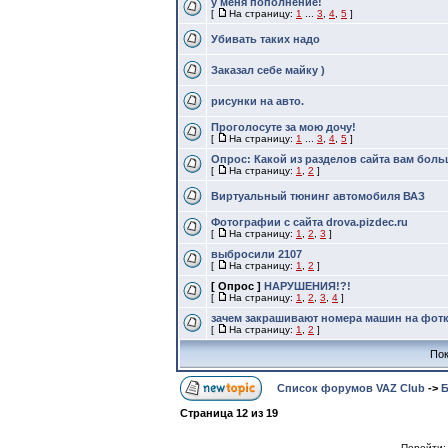
у меня пополнение!
[
На страницу:
1
...
3
,
4
,
5
]
Убивать таких надо
Заказал себе майку )
рисунки на авто.
Проголосуте за мою дочу!
[
На страницу:
1
...
3
,
4
,
5
]
Опрос: Какой из разделов сайта вам боль
[
На страницу:
1
,
2
]
Виртуальный тюнинг автомобиля ВАЗ
Фотографии с сайта drova.pizdec.ru
[
На страницу:
1
,
2
,
3
]
выбросили 2107
[
На страницу:
1
,
2
]
[ Опрос ]
НАРУШЕНИЯ!?!
[
На страницу:
1
,
2
,
3
,
4
]
зачем закрашивают номера машин на фот
[
На страницу:
1
,
2
]
Пок
Список форумов VAZ Club
->
Б
Страница
12
из
19
Перейти