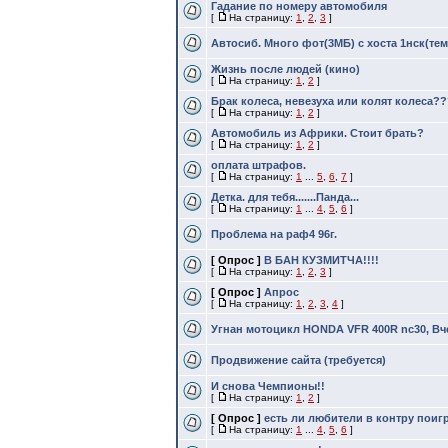
Гадание по номеру автомобиля
[
На страницу:
1
,
2
,
3
]
Автосиб. Много фот(3МБ) с хоста 1нск(тем
Жизнь после людей (кино)
[
На страницу:
1
,
2
]
Брак колеса, невезуха или колят колеса?
[
На страницу:
1
,
2
]
Автомобиль из Африки. Стоит брать?
[
На страницу:
1
,
2
]
оплата штрафов.
[
На страницу:
1
...
5
,
6
,
7
]
Детка. для тебя.......Панда...
[
На страницу:
1
...
4
,
5
,
6
]
Проблема на раф4 96г.
[ Опрос ]
В БАН КУЗМИТЧА!!!!
[
На страницу:
1
,
2
,
3
]
[ Опрос ]
Апрос
[
На страницу:
1
,
2
,
3
,
4
]
Угнан мотоцикл HONDA VFR 400R nc30, Вч
Продвижение сайта (требуется)
И снова Чемпионы!!
[
На страницу:
1
,
2
]
[ Опрос ]
есть ли любители в контру поиг
[
На страницу:
1
...
4
,
5
,
6
]