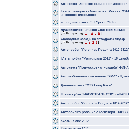
Автоквест "Золотое кольцо Подмосковья"
Квалификация на Чемпионат Москвы 2014
автоориентированию
кольцевые гонки Full Speed Club'а
НЕзависимость Racing Club Приглашает
[
На страницу:
1
...
4
,
5
,
6
]
Свободные заезды на автодроме Лидер
[
На страницу:
1
,
2
,
3
,
4
]
Автопробег "Летопись Подвига 2012-1812" 
IV этап кубка "Магистраль 2012" - 15 декаб
Автоквест "Подмосковная усадьба" ФИНАЛ
Автомобильный фестиваль "ЯМА" - 8 дека
Длинная гонка "MTS Long Race"
III этап кубка "МАГИСТРАЛЬ 2012" - «КАП
Автопробег "Летопись Подвига 1812-2012" 
Автоориентирование 29 сентября. Пикник
охота на лис 2012
Краснозерка 2012