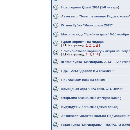
Новогодний Quest 2014 (1-8 января)
Автоквест "Золотое кольцо Подмосковья"
IV этап Кубка "Магистраль 2013"
Микс-легенда "Грибная даль" 9-10 ноября 
Ралли-спринты на Лидере
[
На страницу:
1
,
2
,
3
,
4
]
Чемпионаты по картингу и акции на Лиде
[
На страницу:
1
,
2
,
3
,
4
]
III этап Кубка "Магистраль 2013" - 12 октяб
ПДС - 2013 "Дороги в ЭТНОМИР"
Приглашаем всех на гонки!!!
Командная игра "ПРОТИВОСТОЯНИЕ"
Открытие сезона 2013 от Night Racing
Бурундучьи бега 2013 (джип-триал)
Автоквест "Золотое кольцо Подмосковья"
I этап кубка "Магистраль" - «КОРОЛИ Ж