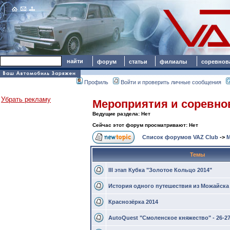
форум
статьи
филиалы
соревнов
Профиль
Войти и проверить личные сообщения
Убрать рекламу
Мероприятия и соревно
Ведущие раздела: Нет
Сейчас этот форум просматривают: Нет
Список форумов VAZ Club
->
М
Темы
III этап Кубка "Золотое Кольцо 2014"
История одного путешествия из Можайска 
Краснозёрка 2014
AutoQuest "Смоленское княжество" - 26-2