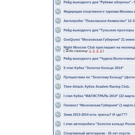
Рейд выходного дня "Рубежи обороны" - 
Федерация спортивного туризма Москвы
Автопробег "Поволжское Княжество" 12-1
Рейд выходного дня "Тульские просторы 4
GeoQuest "Московская Губерния" 21 июня 2
Night Moscow Club приглашает на челлен
[
На страницу:
1
,
2
,
3
,
4
]
Рейд выходного дня "Чудеса Вологочины" 
II этап Кубка "Золотое Кольцо 2014"
Путешествие по "Золотому Кольцу" (фото
Time-Attack. Кубок Academ Racing Club.
I этап Кубка "МАГИСТРАЛЬ 2014" (22 марта 
Геоквест "Московская Губерния" (1 марта 2
Зима 2013-2014 есть трассы? И где???
I этап автопробега "Золотое кольцо Росси
Спортивный автотуризм - 25 лет спустя.