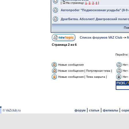
[
На страницу:
1
,
2
,
3
,
4
]
Автопробег "Подмосковная усадьба" (8-9 
ДрагБитва. Абсолют! Дмитровский полигон
Пок
Список форумов VAZ Club
->
М
Страница
2
из
6
Перейти
Новые сообщения
Нет
Новые сообщения [ Популярная тема ]
Нет 
Новые сообщения [ Тема закрыта ]
Нет 
|
|
|
© VaZclub.ru
форум
статьи
филиалы
сор