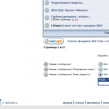
Подключаем 2 мафона..
ВАЗ-2102. Проект «Феникс»
Глубина динамика - вопрос...
[
На страницу:
1
,
2
]
[ Опрос ]
знает кто про саундмах 2024
Пок
Список форумов VAZ Club
->
C
Страница
1
из
2
Перейти
Новые сообщения
Нет
Новые сообщения [ Популярная тема ]
Нет 
Новые сообщения [ Тема закрыта ]
Нет 
|
|
|
© VaZclub.ru
форум
статьи
филиалы
сор