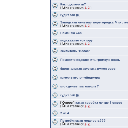
Как пдключить?
[
На страницу:
1
,
2
]
гудит саб (((
Заводская железная перегородка. Что с н
[
На страницу:
1
,
2
]
Поменяю Саб
подскажите контору
[
На страницу:
1
,
2
]
Усилитель "Велас"
Помогите подключить громкую связь
фронтальная акустика нужен совет
плеер вместо чейнджера
кто сделает магнитолу ?
гудит саб (((
[ Опрос ]
какая коробка лучше ? опрос
[
На страницу:
1
,
2
]
2 из 4
Потребляемая мощность???
[
На страницу:
1
,
2
]