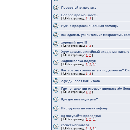
Посоветуйте акустику
Вопрос про мощность
[
На страницу:
1
,
2
]
Нужна профессиональная помощь
как сделать усилитель из микросхемы SON
хороший звук!!!
[
На страницу:
1
,
2
]
Хочу сделать линейный вход в магнитолу
[
На страницу:
1
,
2
]
Задняя полка-подиум
[
На страницу:
1
,
2
,
3
]
Как все это совместить и подключить? Оч 
[
На страницу:
1
,
2
]
2-ух диновая магнитола
Где по гарантии отремонтировать а/м So
[
На страницу:
1
,
2
]
Кде достать подиумы?
Инструкция по магнитофону
не покупайте пролоджи!
[
На страницу:
1
,
2
,
3
]
гаснет магнитола
[
На страницу:
1
,
2
,
3
]