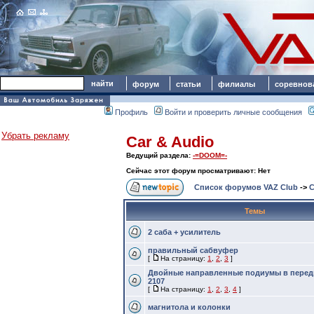
форум
статьи
филиалы
соревнов
Профиль
Войти и проверить личные сообщения
Убрать рекламу
Car & Audio
Ведущий раздела:
-=DOOM=-
Сейчас этот форум просматривают: Нет
Список форумов VAZ Club
->
C
Темы
2 саба + усилитель
правильный сабвуфер
[
На страницу:
1
,
2
,
3
]
Двойные направленные подиумы в перед
2107
[
На страницу:
1
,
2
,
3
,
4
]
магнитола и колонки