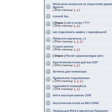
Несколько вопросов по подготовке двере
фронта
[
На страницу:
1
,
2
]
плохой бас.
[ Опрос ]
саб в полку ????
[
На страницу:
1
,
2
]
как подключить мафон с еврофишкой
ПОмогите научиться...=)
[
На страницу:
1
,
2
,
3
]
Сгорел усилок.
[
На страницу:
1
,
2
]
[ Опрос ]
Расчет шумоизоляции авто
Акустическая полка для ваз 2107
[
На страницу:
1
,
2
]
Антенна для телевизора
Правильное подключение
[
На страницу:
1
,
2
,
3
]
подскажите пожалуйста
[
На страницу:
1
,
2
]
dvd в высокую панель 2109
Акустическая полка на ВАЗ 21063
Провод для iPod в магнитоле Panasonic