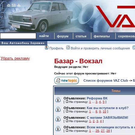
форум
статьи
филиалы
соревнов
Профиль
Войти и проверить личные сообщения
Убрать рекламу
Базар - Вокзал
Ведущие раздела: Нет
Сейчас этот форум просматривают: Нет
Список форумов VAZ Club
->
Б
Темы
Объявление:
Реформа ВК
[
На страницу:
1
...
3
,
4
,
5
]
Объявление:
Как вы вступили в клуб?
[
На страницу:
1
...
8
,
9
,
10
]
Объявление:
С матами ЗАВЯЗЫВАЕМ!
[
На страницу:
1
,
2
,
3
,
4
]
Объявление:
Всем желающим вступить в 
[
На страницу:
1
...
26
,
27
,
28
]