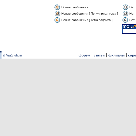
Новые сообщения
Нет
Новые сообщения [ Популярная тема ]
Нет 
Новые сообщения [ Тема закрыта ]
Нет 
|
|
|
© VaZclub.ru
форум
статьи
филиалы
сор