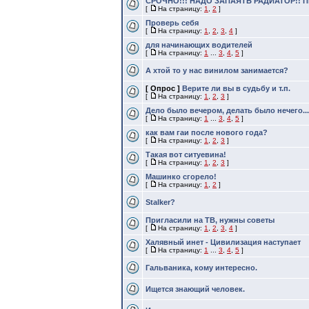
СРОЧНО!!! НАДО ЗАПАЯТЬ РАДИАТОР!!
[
На страницу:
1
,
2
]
Проверь себя
[
На страницу:
1
,
2
,
3
,
4
]
для начинающих водителей
[
На страницу:
1
...
3
,
4
,
5
]
А хтой то у нас винилом занимается?
[ Опрос ]
Верите ли вы в судьбу и т.п.
[
На страницу:
1
,
2
,
3
]
Дело было вечером, делать было нечего...
[
На страницу:
1
...
3
,
4
,
5
]
как вам гаи после нового года?
[
На страницу:
1
,
2
,
3
]
Такая вот ситуевина!
[
На страницу:
1
,
2
,
3
]
Машинко сгорело!
[
На страницу:
1
,
2
]
Stalker?
Пригласили на ТВ, нужны советы
[
На страницу:
1
,
2
,
3
,
4
]
Халявный инет - Цивилизация наступает
[
На страницу:
1
...
3
,
4
,
5
]
Гальваника, кому интересно.
Ищется знающий человек.