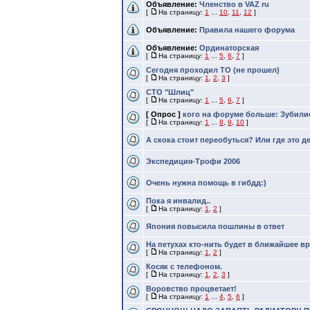
Объявление:
Членство в VAZ ru
[
На страницу:
1
...
10
,
11
,
12
]
Объявление:
Правила нашего форума
Объявление:
Ординаторская
[
На страницу:
1
...
5
,
6
,
7
]
Сегодня проходил ТО (не прошел)
[
На страницу:
1
,
2
,
3
]
СТО "Шлиц"
[
На страницу:
1
...
5
,
6
,
7
]
[ Опрос ]
кого на форуме больше: Зубили
[
На страницу:
1
...
8
,
9
,
10
]
А скока стоит переобуться? Или где это 
Экспедиция-Трофи 2006
Очень нужна помощь в гибдд:)
Пока я инвалид..
[
На страницу:
1
,
2
]
Япония повысила пошлины в ответ
На петухах кто-нить будет в ближайшее в
[
На страницу:
1
,
2
]
Косяк с телефоном.
[
На страницу:
1
,
2
,
3
]
Воровство процветает!
[
На страницу:
1
...
4
,
5
,
6
]