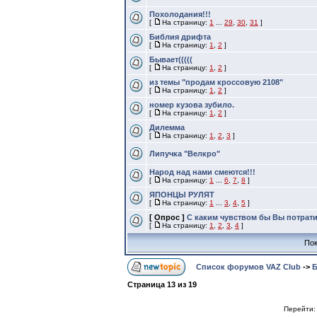
Похолодания!!!
[
На страницу:
1
...
29
,
30
,
31
]
Библия дрифта
[
На страницу:
1
,
2
]
Бывает(((((
[
На страницу:
1
,
2
]
из темы "продам кроссовую 2108"
[
На страницу:
1
,
2
]
номер кузова зубило.
[
На страницу:
1
,
2
]
Дилемма
[
На страницу:
1
,
2
,
3
]
Липучка "Велкро"
Народ над нами смеются!!!
[
На страницу:
1
...
6
,
7
,
8
]
ЯПОНЦЫ РУЛЯТ
[
На страницу:
1
...
3
,
4
,
5
]
[ Опрос ]
С каким чувством бы Вы потратил
[
На страницу:
1
,
2
,
3
,
4
]
Пок
Список форумов VAZ Club
->
Б
Страница
13
из
19
Перейти