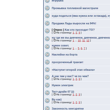
Игрушка
Промывка топливной магистрали
куда податься (яма нужна или эстакада), 
Продажи Лады выросли на 94%!
[ Опрос ]
Как кто проходит ТО?
[
На страницу:
1
,
2
,
3
]
ну где же вы девченки, девченки, девченки..
[
На страницу:
1
...
10
,
11
,
12
]
нужен совет.
[
На страницу:
1
...
5
,
6
,
7
]
Наклейки на борта
просроченный транзит
«Наступит второй этап обвала»
А как там у вас? че по чем?
[
На страницу:
1
,
2
,
3
]
Нужен электрик
Тест-драйв 07 )))
[
На страницу:
1
,
2
,
3
]
Во как)
[
На страницу:
1
,
2
,
3
]
Законность кенгурятни