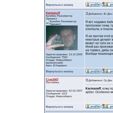
Вернуться к началу
Karmanoff
Добавлено: Вт Дек 
Кулибин Реаниматор
Гаражист
Я вот недавно баб
пропускаю тачку, т
хлопнула, и пошла 
Я не протев чтоб г
некотрые делают в
может не тупо не х
Иной раз проезжая
на тормоз, дабы с
Вообще пешиходные
Зарегистрирован: 13.10.2005
Сообщения: 7562
Откуда: Новосибирск
(калининский)
Авто: El Kapitano
Вернуться к началу
Стэп2007
Добавлено: Ср Дек 
Постоялец
Karmanoff
, езжу п
Зарегистрирован: 02.02.2007
арбат. Особенно 
Сообщения: 1115
Откуда: Новосибирск
Вернуться к началу