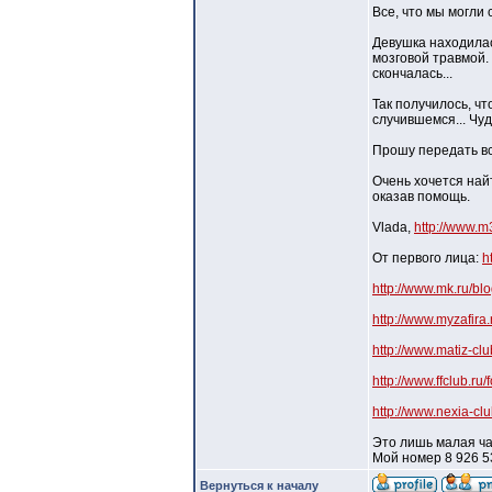
Все, что мы могли 
Девушка находилас
мозговой травмой. 
скончалась...
Так получилось, ч
случившемся... Чуд
Прошу передать вс
Очень хочется най
оказав помощь.
Vlada,
http://www.m3
От первого лица:
h
http://www.mk.ru/b
http://www.myzafira
http://www.matiz-cl
http://www.ffclub.r
http://www.nexia-c
Это лишь малая час
Мой номер 8 926 5
Вернуться к началу