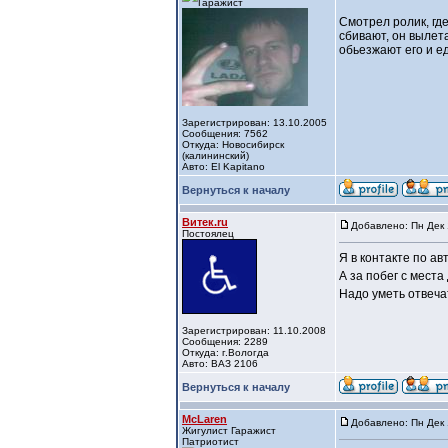
Смотрел ролик, гд
сбивают, он вылет
обьезжают его и ед
Зарегистрирован: 13.10.2005
Сообщения: 7562
Откуда: Новосибирск
(калининский)
Авто: El Kapitano
Вернуться к началу
Витек.ru
Добавлено: Пн Дек 
Постоялец
Я в контакте по ав
А за побег с мест
Надо уметь отвеча
Зарегистрирован: 11.10.2008
Сообщения: 2289
Откуда: г.Вологда
Авто: ВАЗ 2106
Вернуться к началу
McLaren
Добавлено: Пн Дек 
Жигулист Гаражист
Патриотист