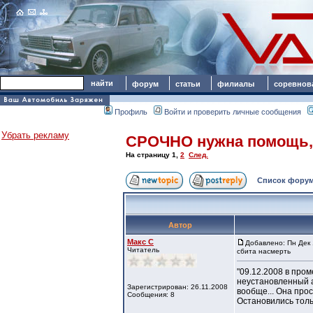
форум
статьи
филиалы
соревнов
Профиль
Войти и проверить личные сообщения
Убрать рекламу
СРОЧНО нужна помощь, 
На страницу
1
,
2
След.
Список форум
Автор
Макс C
Добавлено: Пн Дек 
Читатель
сбита насмерть
"09.12.2008 в пром
неустановленный а
Зарегистрирован: 26.11.2008
вообще... Она про
Сообщения: 8
Остановились толь