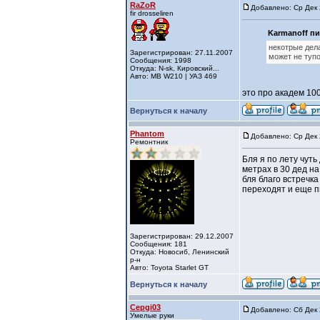
RaZoR
Добавлено: Ср Дек 
fir drosseliren
Karmanoff пи
некотрые дела
Зарегистрирован: 27.11.2007
может не тупо
Сообщения: 1998
Откуда: N-sk, Кировский...
Авто: MB W210 | УАЗ 469
это про академ 1
Вернуться к началу
Phantom
Добавлено: Ср Дек 
Ремонтник
Бля я по лету чуть
метрах в 30 дед н
бля благо встречк
переходят и еще 
Зарегистрирован: 29.12.2007
Сообщения: 181
Откуда: Новосиб, Ленинский
р-н
Авто: Toyota Starlet GT
Вернуться к началу
Cepgi03
Добавлено: Сб Дек 
Умелые руки