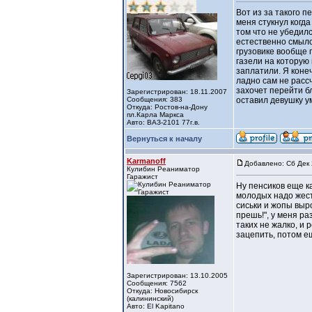
Вот из за такого 
меня стукнул когда
том что не убедил
естественно смылс
грузовике вообще 
газели на которую 
заплатили. Я конеч
ладно сам не рассч
захочет перейти б
Зарегистрирован: 18.11.2007
Сообщения: 383
оставил девушку у
Откуда: Ростов-на-Дону
пл.Карла Маркса
Авто: ВАЗ-2101 77г.в.
Вернуться к началу
Karmanoff
Добавлено: Сб Дек 
Кулибин Реаниматор
Гаражист
Ну пенсиков еще к
молодых надо жест
сиськи и жопы выро
прешь!", у меня ра
таких не жалко, и 
зацепить, потом е
Зарегистрирован: 13.10.2005
Сообщения: 7562
Откуда: Новосибирск
(калининский)
Авто: El Kapitano