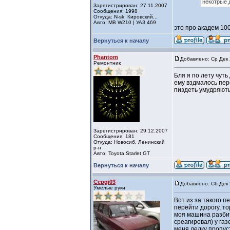
некотрые 
Зарегистрирован: 27.11.2007
Сообщения: 1998
Откуда: N-sk, Кировский...
Авто: MB W210 | УАЗ 469
это про академ 1
Вернуться к началу
Phantom
Добавлено: Ср Дек 
Ремонтник
Бля я по лету чуть
ему вздмалось пер
пиздеть умудряют
Зарегистрирован: 29.12.2007
Сообщения: 181
Откуда: Новосиб, Ленинский
р-н
Авто: Toyota Starlet GT
Вернуться к началу
Cepgi03
Добавлено: Сб Дек 
Умелые руки
Вот из за такого 
перейти дорогу, то
моя машина разбит
среагировал) у газ
меня дедку пропуст