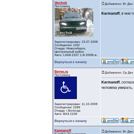
Verchok
Добавлено: Вт Дек 
Постоялец
Karmanoff
, в чем 
Зарегистрирован: 23.07.2008
Сообщения: 1182
Откуда: Новосибирск,
Центральный район
Авто: LADA 2107 1,6i 2008г.в.
Вернуться к началу
Витек.ru
Добавлено: Ср Дек 
Постоялец
Karmanoff
, соглас
человека умирать,
Зарегистрирован: 11.10.2008
Сообщения: 2289
Откуда: г.Вологда
Авто: ВАЗ 2106
Вернуться к началу
Karmanoff
Добавлено: Вт Дек 
Кулибин Реаниматор