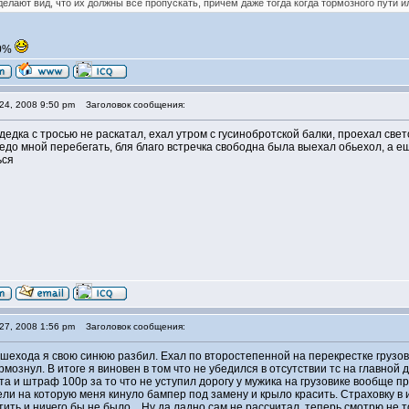
делают вид, что их должны все пропускать, причем даже тогда когда тормозного пути и
00%
24, 2008 9:50 pm
Заголовок сообщения:
 дедка с тросью не раскатал, ехал утром с гусинобротской балки, проехал све
едо мной перебегать, бля благо встречка свободна была выехал обьехол, а 
ься
27, 2008 1:56 pm
Заголовок сообщения:
пешехода я свою синюю разбил. Ехал по второстепенной на перекрестке грузов
рмознул. В итоге я виновен в том что не убедился в отсутствии тс на главно
а и штраф 100р за то что не уступил дорогу у мужика на грузовике вообще п
ели на которую меня кинуло бампер под замену и крыло красить. Страховку в 
ить и ничего бы не было... Ну да ладно сам не рассчитал, теперь смотрю не т