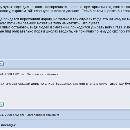
ку чуток подсадил на капот, поворачивал на право, притормаживаю, смотрю вл
капоту, с криком "ой" хлопнула, и пошла дальше.. Еслиб летом, и резко бы тро
де придется переходили дорогу, но только в тех случаях когда это ни кому не
ного пути или реакции может не тупо не хватить. Это пугает.
 мимо остановок, видя людей в сметении, приходится убирать ногу с газа, и 
 ппд обязательно пора в школах вводить, не понимаю почему до сих пор это
24, 2008 1:02 pm
Заголовок сообщения:
практически каждый день по улице Бурдэнко, так мля впечатление такое, как 
24, 2008 4:02 pm
Заголовок сообщения:
 писал(а):