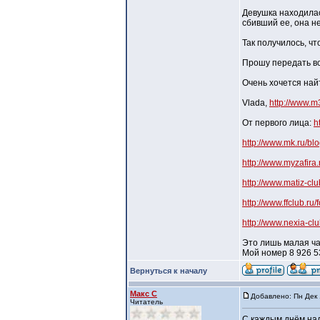
Девушка находилас
сбивший ее, она не
Так получилось, чт
Прошу передать вс
Очень хочется най
Vlada,
http://www.m3
От первого лица:
h
http://www.mk.ru/b
http://www.myzafira
http://www.matiz-cl
http://www.ffclub.r
http://www.nexia-c
Это лишь малая час
Мой номер 8 926 5
Вернуться к началу
Макс C
Добавлено: Пн Дек 
Читатель
С каждым днём над