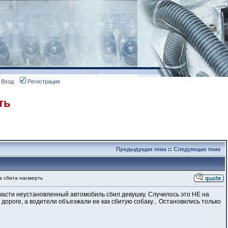
Вход
Регистрация
ть
Предыдущая тема
::
Следующая тема
а сбита насмерть
ей части неустановленный автомобиль сбил девушку. Случилось это НЕ на
ороге, а водители объезжали ее как сбитую собаку... Остановились только