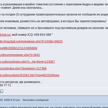
ь в реанимации в крайне тяжелом состоянии с переломом бедра и видимо чере
 помнит. Днем она скончалась...
о за полдня (!) сотрудники правоохранительных органов не сообщили ее родны
ем знакомым, разместить на автофорумах, в которых Вы зарегистрированы!
ти человека, сбившего ее и бросившего под проливным дождем на проезже ча
club.ru/,
мой номер ICQ: 449-843-388 "
ttp://mazda6.ru/m/viewtopic.php?f=103&t=36625
logs/MK/2008/12/11/1/385806/
.ru/forum/viewtopic.php?t=3642
ub.ru/forum/index.php?s...mp;#entry123067
u/forum/index.php?showtopic=117368
lub.ru/forum/topic/51062.htm?msg462332#new
ть ресурсов, где размещено...
30 77 71
15, 2008 6:22 pm
Заголовок сообщения:
ежды найти виновного всё меньше, не стоит забывать что каждый может оказ