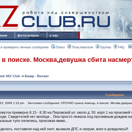
ания
фотогалереи
о нас
 и проверить личные сообщения
Поиск
Пользователи
Группы
FAQ
в поиске. Москва,девушка сбита насмер
ов VAZ Club
->
Базар - Вокзал
Сообщение
15, 2008 1:16 pm
Заголовок сообщения: СРОЧНО нужна помощь, в поиске. Москва,девушк
ежуток примерно 8.15 - 8.30 на Перовской ул. около д. 50, корп.1 на проезж
де. Свидетелей нет вообще... Она просто лежала под проливным дождем на д
альные тупо пялились, проезжая мимо...
сделать: поставили над ней зонт, вызвали ДПС и скорую, коих и дождались!!!