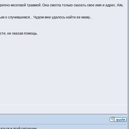
пно-мозговой травмой. Она смогла только сказать свое имя и адрес. А/м,
м о случившемся... Чудом мне удалось найти ее маму...
сти, не оказав помощь.
аться в этой ситуации.