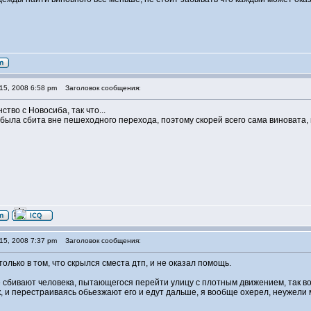
15, 2008 6:58 pm
Заголовок сообщения:
ство с Новосиба, так что...
 была сбита вне пешеходного перехода, поэтому скорей всего сама виновата, 
15, 2008 7:37 pm
Заголовок сообщения:
олько в том, что скрылся сместа дтп, и не оказал помощь.
е сбивают человека, пытающегося перейти улицу с плотным движением, так во
, и перестраиваясь обьезжают его и едут дальше, я вообще охерел, неужели м