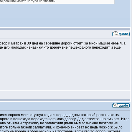
ли реакции может не тупо не хватить.
товор и метрах в 30 дед на середине дороги стоит, за мной машин небыл, а
еще дур молодых ненавижу кто дорогу вне пешеходного переходят и еще
ичек справа меня стукнул когда я перед дедком, который резко захотел
й дороге и пешехода переходящего мою дорогу. Дед естественно смылся. Итог
рава отняли и страховку не заплатили (пьян был возможно поэтому не
итоге только газели заплатили. Я конечно виноват но ведь можно ж было
олько на дорогу и обочину но и на тротуары вдруг кто то дорогу захочет