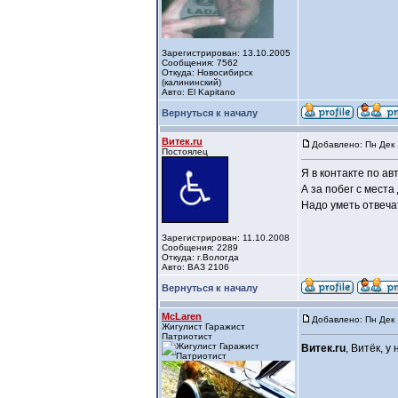
Зарегистрирован: 13.10.2005
Сообщения: 7562
Откуда: Новосибирск
(калининский)
Авто: El Kapitano
Вернуться к началу
Витек.ru
Добавлено: Пн Дек 
Постоялец
Я в контакте по ав
А за побег с мест
Надо уметь отвеча
Зарегистрирован: 11.10.2008
Сообщения: 2289
Откуда: г.Вологда
Авто: ВАЗ 2106
Вернуться к началу
McLaren
Добавлено: Пн Дек 
Жигулист Гаражист
Патриотист
Витек.ru
, Витёк, у