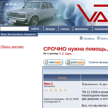
форум
статьи
филиалы
соревнов
Профиль
Войти
Убрать рекламу
СРОЧНО нужна помощь, 
На страницу
1
,
2
След.
Список форум
Автор
Макс C
Добавлено: Пн Дек 
Читатель
"09.12.2008 в пром
пешеходном перехо
две девушки, а ост
Зарегистрирован: 26.11.2008
Сообщения: 8
Все, что мы могли 