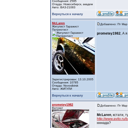
Сообщения: 2595
Откуда: Новосибирск, академ
Авто: ВАЗ-21083
Вернуться к началу
McLaren
Добавлено: Пт Мар 
Жигулист Гаражист
Патриотист
prometey1982
, А 
Зарегистрирован: 13.10.2005
Сообщения: 10785
Откуда: Novosibirsk
Авто: ЖИГУЛИ
Вернуться к началу
prometey1982
Добавлено: Пт Мар 
Ватокат
McLaren
, кстати,
http://www.avito.r
нннада?