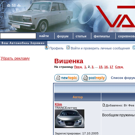
форум
статьи
филиалы
соревнов
Профиль
Войти и проверить личные сообщения
Убрать рекламу
Вишенка
На страницу
Пред.
1
,
2
,
3
, ...
15
,
16
,
17
След.
Список форум
Автор
Klim
Добавлено: Вт Фев 
TRANCEлетчик
Вообщем пружины 
Зарегистрирован: 17.10.2005