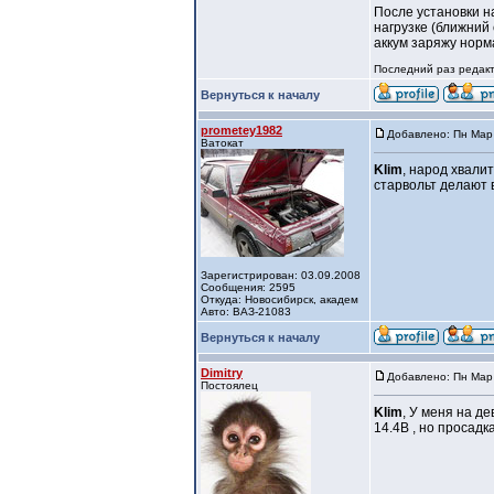
После установки н
нагрузке (ближний 
аккум заряжу норм
Последний раз редакти
Вернуться к началу
prometey1982
Добавлено: Пн Мар 
Ватокат
Klim
, народ хвали
старвольт делают в
Зарегистрирован: 03.09.2008
Сообщения: 2595
Откуда: Новосибирск, академ
Авто: ВАЗ-21083
Вернуться к началу
Dimitry
Добавлено: Пн Мар 
Постоялец
Klim
, У меня на д
14.4В , но просадк