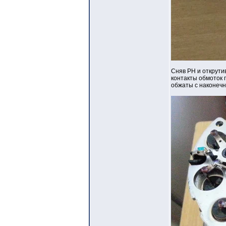
Сняв РН и открути
контакты обмоток 
обжаты с наконечн