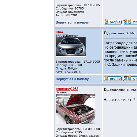
Зарегистрирован: 13.10.2005
Сообщения: 10785
Откуда: Novosibirsk
Авто: ЖИГУЛИ
Вернуться к началу
Klim
Добавлено: Вс Мар 
TRANCEлетчик
Как рабочую для с
По сегодняшний де
подшипники ступиц
на предмет плохой
после замены ничег
Зарегистрирован: 17.10.2005
П.С. Задний приво
Сообщения: 2268
Откуда: Е-бург
Авто: ВАЗ 21074i
Вернуться к началу
prometey1982
Добавлено: Пн Мар 
Ватокат
Нравится чинить?
Зарегистрирован: 03.09.2008
Сообщения: 2595
Откуда: Новосибирск, академ