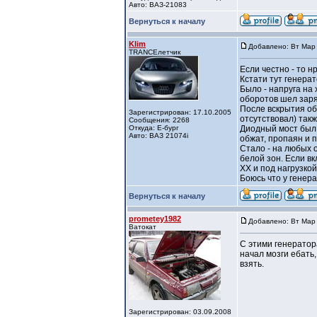
Авто: ВАЗ-21083
Вернуться к началу
Klim
Добавлено: Вт Мар 
TRANCEлетчик
Если честно - то н
Кстати тут генерат
Было - напруга на
оборотов шел заря
После вскрытия об
Зарегистрирован: 17.10.2005
отсутствовал) так
Сообщения: 2268
Откуда: Е-бург
Диодный мост был 
Авто: ВАЗ 21074i
обжат, пропаян и 
Стало - на любых 
белой зон. Если вк
ХХ и под нагрузкой
Боюсь что у генер
Вернуться к началу
prometey1982
Добавлено: Вт Мар 
Ватокат
С этими генератора
начал мозги ебать
взять.
Зарегистрирован: 03.09.2008