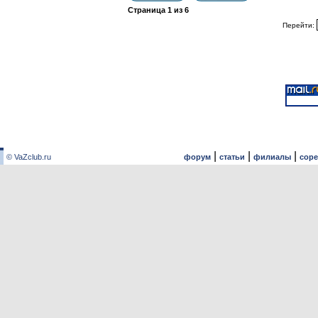
Страница
1
из
6
Перейти:
|
|
|
© VaZclub.ru
форум
статьи
филиалы
сор