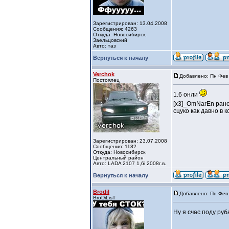
Зарегистрирован: 13.04.2008
Сообщения: 4263
Откуда: Новосибирск,
Заельцовский
Авто: таз
Вернуться к началу
Verchok
Добавлено: Пн Фев 
Постоялец
1.6 онли
[x3]_OmNarEn ран
сцуко как давно в кс
Зарегистрирован: 23.07.2008
Сообщения: 1182
Откуда: Новосибирск,
Центральный район
Авто: LADA 2107 1,6i 2008г.в.
Вернуться к началу
Brodil
Добавлено: Пн Фев 
BroDiLisT
Ну я счас поду ру