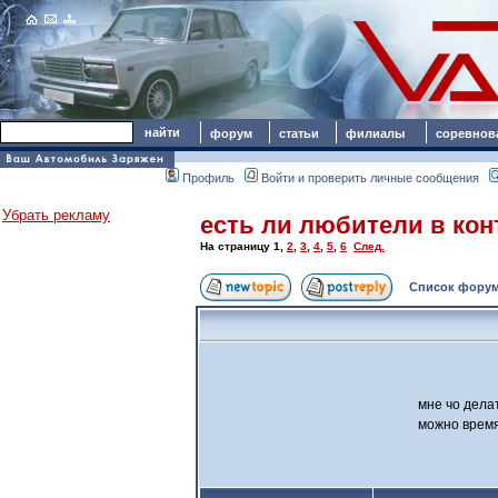
форум
статьи
филиалы
соревнов
Профиль
Войти и проверить личные сообщения
Убрать рекламу
есть ли любители в кон
На страницу
1
,
2
,
3
,
4
,
5
,
6
След.
Список форум
мне чо дела
можно время