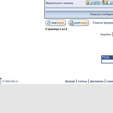
Вернуться к началу
Показать сообщен
Список форум
Страница
1
из
2
Перейти:
|
|
|
© VaZclub.ru
форум
статьи
филиалы
сор