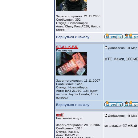
Зарегистрирован: 21.11.2006
Сообщения: 352
Откуда: Новосибирск
Авто: Chery Fora A520, Hondа
Steed
Вернуться к началу
S.T.A.L.K.E.R.
Добавлено: Чт Мар 
Постоялец
МТС Макси, 100 мБай
Зарегистрирован: 11.11.2007
Сообщения: 1455
Откуда: Новосибирск
Авто: ВАЗ-21070, 1.5i, ждет
чего-то. Toyota Corolla, 1.3i -
поповоз
Вернуться к началу
meff
Добавлено: Чт Мар 
Беспечный ездок
Зарегистрирован: 28.03.2007
мтс макси 62 мБайт
Сообщения: 1314
Откуда: Казань
Авто: ВАЗ-2190