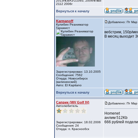
2013гв,ВАЗ-21093, 2004гв ваз
2112 2006г
Вернуться к началу
Karmanoff
Добавлено: Пт Мар 
Кулибин Реаниматор
Гаражист
вебстрим, 150р/ме
В месяц выходит 3
Зарегистрирован: 13.10.2005
Сообщения: 7562
Откуда: Новосибирск
(калининский)
Авто: El Kapitano
Вернуться к началу
Саприк (WV Golf IV)
Добавлено: Пт Мар 
Автолюбитель
Homenet
анлим 512Kb
666 рублей подели
Зарегистрирован: 18.02.2006
Сообщения: 24
Откуда: п. Краснообск