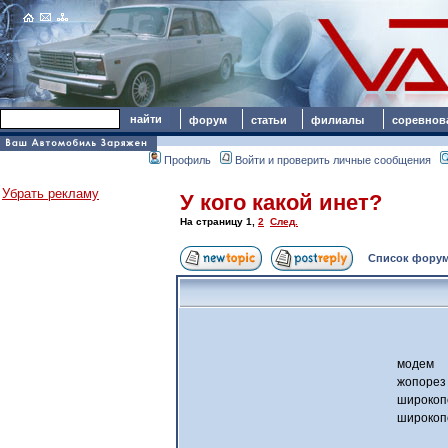
форум
статьи
филиалы
соревнов
Профиль
Войти и проверить личные сообщения
Убрать рекламу
У кого какой инет?
На страницу
1
,
2
След.
Список форум
модем
жопорез
широкоп
широкоп