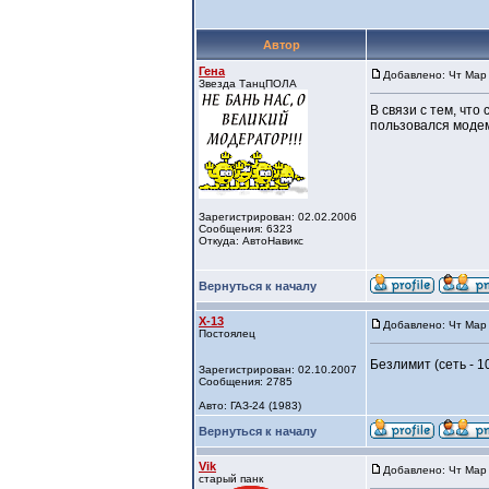
Автор
Гена
Добавлено: Чт Мар 
Звезда ТанцПОЛА
В связи с тем, что
пользовался модем
Зарегистрирован: 02.02.2006
Сообщения: 6323
Откуда: АвтоНавикс
Вернуться к началу
X-13
Добавлено: Чт Мар 
Постоялец
Безлимит (сеть - 1
Зарегистрирован: 02.10.2007
Сообщения: 2785
Авто: ГАЗ-24 (1983)
Вернуться к началу
Vik
Добавлено: Чт Мар 
старый панк