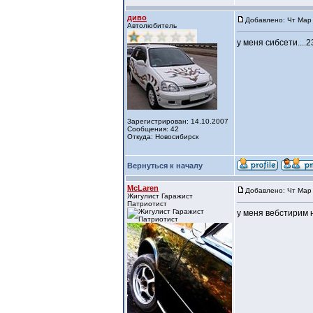
диво
Добавлено: Чт Мар 
Автолюбитель
у меня сибсети....2
Зарегистрирован: 14.10.2007
Сообщения: 42
Откуда: Новосибирск
Вернуться к началу
McLaren
Добавлено: Чт Мар 
Жигулист Гаражист
Патриотист
у меня вебстирим н