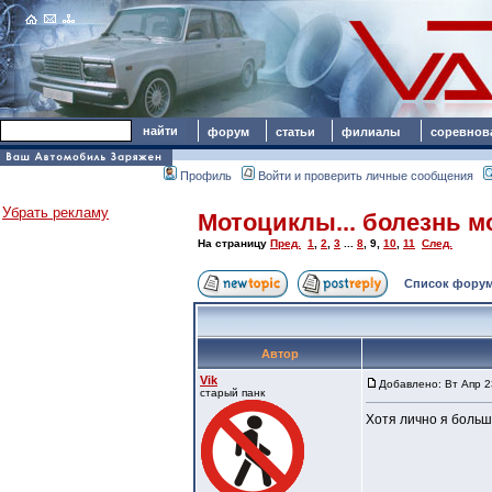
форум
статьи
филиалы
соревнов
Профиль
Войти и проверить личные сообщения
Убрать рекламу
Мотоциклы... болезнь мо
На страницу
Пред.
1
,
2
,
3
...
8
,
9
,
10
,
11
След.
Список форум
Автор
Vik
Добавлено: Вт Апр 2
старый панк
Хотя лично я больш