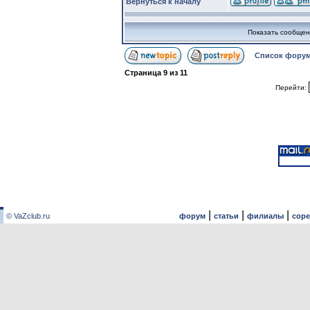
Вернуться к началу
Показать сообщен
Список форум
Страница
9
из
11
Перейти:
|
|
|
© VaZclub.ru
форум
статьи
филиалы
сор