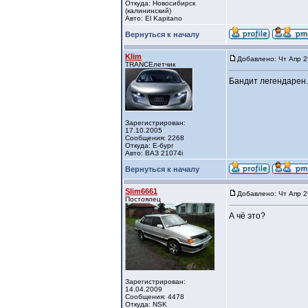
Откуда: Новосибирск
(калининский)
Авто: El Kapitano
Вернуться к началу
Klim
Добавлено: Чт Апр 2
TRANCEлетчик
Бандит легендарен.
Зарегистрирован:
17.10.2005
Сообщения: 2268
Откуда: Е-бург
Авто: ВАЗ 21074i
Вернуться к началу
Slim6661
Добавлено: Чт Апр 2
Постоялец
А чё это?
Зарегистрирован:
14.04.2009
Сообщения: 4478
Откуда: NSK