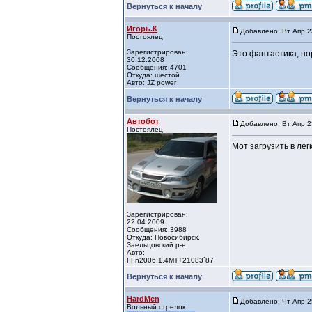
Вернуться к началу
Игорь.К
Добавлено: Вт Апр 2
Постоялец
Зарегистрирован:
Это фантастика, но
30.12.2008
Сообщения: 4701
Откуда: шестой
Авто: JZ power
Вернуться к началу
Автобот
Добавлено: Вт Апр 2
Постоялец
Мот загрузить в лег
Зарегистрирован:
22.04.2009
Сообщения: 3988
Откуда: Новосибирск.
Заельцовский р-н
Авто:
FFn2006,1.4МТ+21083`87
Вернуться к началу
HardMen
Добавлено: Чт Апр 2
Вольный стрелок