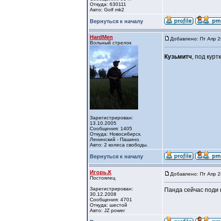
Откуда: 630111
Авто: Golf mk2
Вернуться к началу
HardMen
Добавлено: Пт Апр 2
Вольный стрелок
Кузьмитч
, под кур
Зарегистрирован:
13.10.2005
Сообщения: 1405
Откуда: Новосибирск.
Ленинский - Пашино.
Авто: 2 колеса свободы.
Вернуться к началу
Игорь.К
Добавлено: Пт Апр 2
Постоялец
Зарегистрирован:
Панда сейчас поди 
30.12.2008
Сообщения: 4701
Откуда: шестой
Авто: JZ power