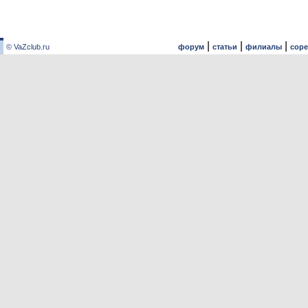
|
|
|
© VaZclub.ru
форум
статьи
филиалы
сор