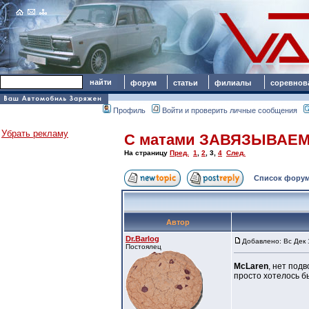
форум
статьи
филиалы
соревнов
Профиль
Войти и проверить личные сообщения
Убрать рекламу
С матами ЗАВЯЗЫВАЕМ
На страницу
Пред.
1
,
2
,
3
,
4
След.
Список форум
Автор
Dr.Barlog
Добавлено: Вс Дек 
Постоялец
McLaren
, нет под
просто хотелось б