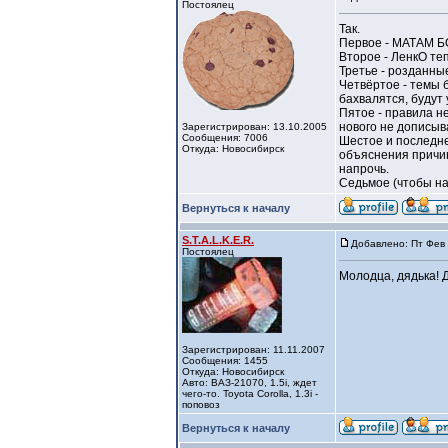
Постоялец
Так.
Первое - МАТАМ Б
Второе - ЛенкО те
Третье - розданны
Четвёртое - темы 
бахвалятся, будут 
Пятое - правила н
нового не дописыва
Зарегистрирован: 13.10.2005
Сообщения: 7006
Шестое и последне
Откуда: Новосибирск
объяснения причин.
напрочь.
Седьмое (чтобы на 
Вернуться к началу
S.T.A.L.K.E.R.
Добавлено: Пт Фев 
Постоялец
Молодца, дядька! 
Зарегистрирован: 11.11.2007
Сообщения: 1455
Откуда: Новосибирск
Авто: ВАЗ-21070, 1.5i, ждет
чего-то. Toyota Corolla, 1.3i -
поповоз
Вернуться к началу