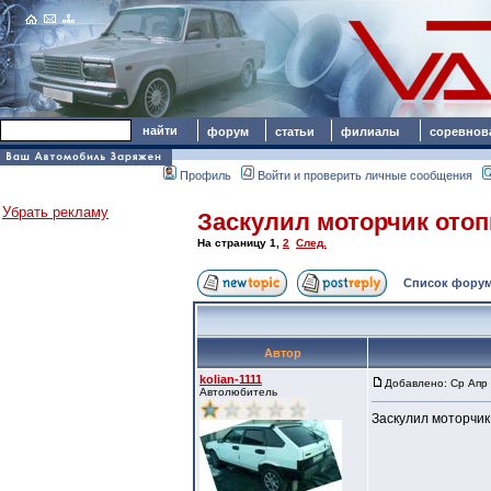
форум
статьи
филиалы
соревнов
Профиль
Войти и проверить личные сообщения
Убрать рекламу
Заскулил моторчик ото
На страницу
1
,
2
След.
Список форум
Автор
kolian-1111
Добавлено: Ср Апр 
Автолюбитель
Заскулил моторчик