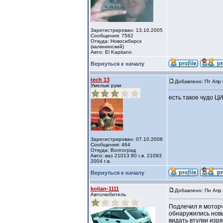
Зарегистрирован: 13.10.2005
Сообщения: 7562
Откуда: Новосибирск
(калининский)
Авто: El Kapitano
Вернуться к началу
tech 13
Добавлено: Пт Апр 
Умелые руки
eсть тaкоe чудо Ц
Зарегистрирован: 07.10.2008
Сообщения: 464
Откуда: Волгоград
Авто: вaз 21013 80 г.в. 21093
2004 г.в.
Вернуться к началу
kolian-1111
Добавлено: Пн Апр 
Автолюбитель
Подлечил я моторч
обнаружились новы
видать втулки изр