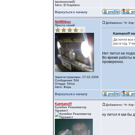
(калининский)
Авто: El Kapitano
Вернуться к началу
NeW54rus
Добавлено: Чт Апр 
Просто гений
Karmanoff пи
Да почти все
раз в год. У 
Нет литол не подх
Во время работы м
проверенно.
Зарегистрирован: 27.02.2009
Сообщения: 504
Откуда: 54rus
Авто: Форь
Вернуться к началу
Karmanoff
Добавлено: Чт Апр 
Кулибин Реаниматор
Гаражист
ну литол я как бы