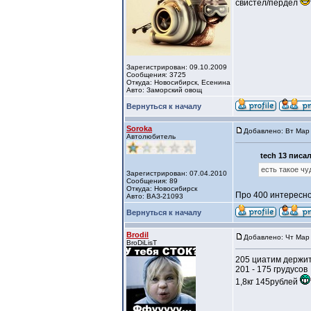
свистел/пердел
Зарегистрирован: 09.10.2009
Сообщения: 3725
Откуда: Новосибирск, Есенина
Авто: Заморский овощ
Вернуться к началу
Soroka
Добавлено: Вт Мар 
Автолюбитель
tech 13 писал
eсть тaкоe ч
Зарегистрирован: 07.04.2010
Сообщения: 89
Откуда: Новосибирск
Про 400 интересно
Авто: ВАЗ-21093
Вернуться к началу
Brodil
Добавлено: Чт Мар 
BroDiLisT
205 циатим держи
201 - 175 грудусов
1,8кг 145рублей