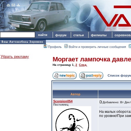
форум
статьи
филиалы
соревнов
Профиль
Войти и проверить личные сообщения
Убрать рекламу
Моргает лампочка давле
На страницу
1
,
2
След.
Список форум
Автор
Scorpion054
Добавлено: Вт Дек 
Постоялец
На малых оборотах
по уровню!При зам