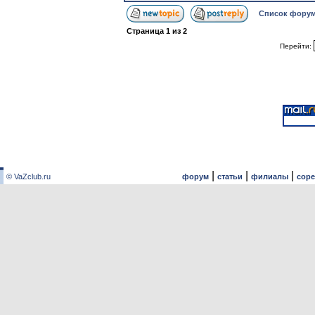
Список форум
Страница
1
из
2
Перейти:
|
|
|
© VaZclub.ru
форум
статьи
филиалы
сор