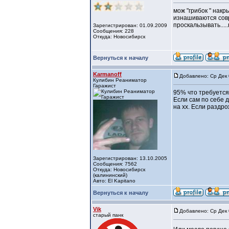
мож "грибок " накр
изнашиваются совр
проскальзывать....
Зарегистрирован: 01.09.2009
Сообщения: 228
Откуда: Новосибирск
Вернуться к началу
Karmanoff
Добавлено: Ср Дек 
Кулибин Реаниматор
Гаражист
95% что требуется
Если сам по себе д
на хх. Если раздр
Зарегистрирован: 13.10.2005
Сообщения: 7562
Откуда: Новосибирск
(калининский)
Авто: El Kapitano
Вернуться к началу
Vik
Добавлено: Ср Дек 
старый панк