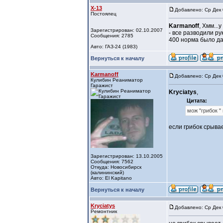
X-13
Добавлено: Ср Дек 
Постоялец
Karmanoff
, Хмм...
Зарегистрирован: 02.10.2007
- все разводили ру
Сообщения: 2785
400 норма было да
Авто: ГАЗ-24 (1983)
Вернуться к началу
Karmanoff
Добавлено: Ср Дек 
Кулибин Реаниматор
Гаражист
Kryciatys
,
Цитата:
мож "грибок "
если грибок срыва
Зарегистрирован: 13.10.2005
Сообщения: 7562
Откуда: Новосибирск
(калининский)
Авто: El Kapitano
Вернуться к началу
Kryciatys
Добавлено: Ср Дек 
Ремонтник