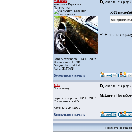
McLaren
Добавлено: Ср Дек 
Жигулист Гаражист
Патриотист
X-13 писал(а)
Scorpion4ik0
+1 Не палево сраз
Зарегистрирован: 13.10.2005
Сообщения: 10785
Откуда: Novosibirsk
Авто: ЖИГУЛИ
Вернуться к началу
X-13
Добавлено: Ср Дек 
Постоялец
McLaren
, Палюбом
Зарегистрирован: 02.10.2007
Сообщения: 2785
Авто: ГАЗ-24 (1983)
Вернуться к началу
Показать сообщен