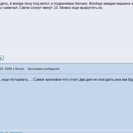
одить, я всегда лезу под капот, и подкачиваю бензин. Вообще каждая машина 
аз замечал. Свечи сохнут минут 10. Можно еще выкрутить их,
04, 2009 1:04 pm
Заголовок сообщения:
 еще потыркать..... Самое хреновое что стоит два дня не поездить,она как б