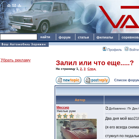
форум
статьи
филиалы
соревнов
Профиль
Войти
Убрать рекламу
Залил или что еще.....?
На страницу
1
,
2
,
3
След.
Список форум
Автор
Мессир
Добавлено: Пт Дек 
Умелые руки
Два дня мой ваз21
(я его всегда сним
стукнул по педальке