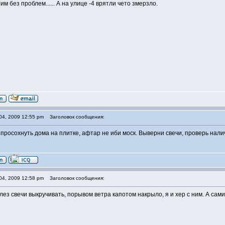
им без проблем...... А на улице -4 врятли чето змерзло.
04, 2009 12:55 pm
Заголовок сообщения:
 просохнуть дома на плитке, афтар не иби моск. Выверни свечи, проверь нали
04, 2009 12:58 pm
Заголовок сообщения:
полез свечи выкручивать, порывом ветра капотом накрыло, я и хер с ним. А сам