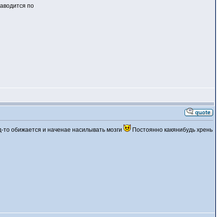
заводится по
уд-то обижается и наченае насилывать мозги
Постоянно какянибудь хрень