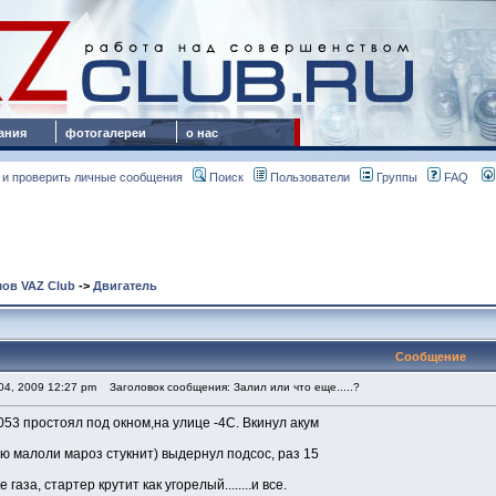
ания
фотогалереи
о нас
 и проверить личные сообщения
Поиск
Пользователи
Группы
FAQ
ов VAZ Club
->
Двигатель
Сообщение
04, 2009 12:27 pm
Заголовок сообщения: Залил или что еще.....?
053 простоял под окном,на улице -4С. Вкинул акум
аю малоли мароз стукнит) выдернул подсос, раз 15
 газа, стартер крутит как угорелый........и все.