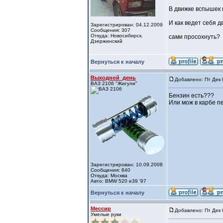
В движке вспышек 
И как ведет себя д
Зарегистрирован: 04.12.2009
Сообщения: 307
Откуда: Новосибирск.
сами просохнуть?
Дзержинский
Вернуться к началу
Выходной_день
Добавлено: Пт Дек 
ВАЗ 2106 "Жигули"
Бензин есть???
Или мож в карбе п
Зарегистрирован: 10.09.2008
Сообщения: 840
Откуда: Москва
Авто: BMW 520 e39 '97
Вернуться к началу
Мессир
Добавлено: Пт Дек 
Умелые руки