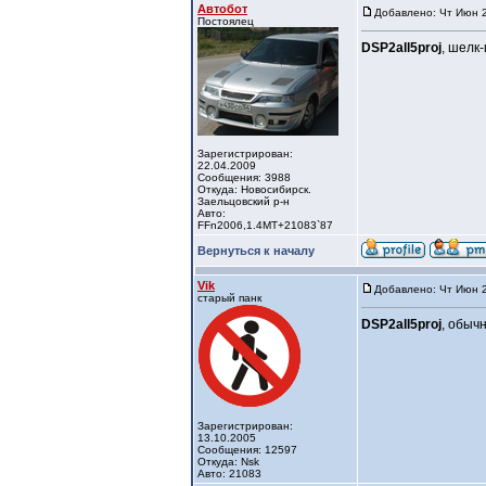
Автобот
Добавлено: Чт Июн 2
Постоялец
DSP2all5proj
, шелк
Зарегистрирован:
22.04.2009
Сообщения: 3988
Откуда: Новосибирск.
Заельцовский р-н
Авто:
FFn2006,1.4МТ+21083`87
Вернуться к началу
Vik
Добавлено: Чт Июн 2
старый панк
DSP2all5proj
, обыч
Зарегистрирован:
13.10.2005
Сообщения: 12597
Откуда: Nsk
Авто: 21083