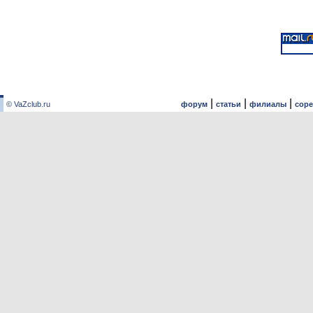
|
|
|
© VaZclub.ru
форум
статьи
филиалы
сор