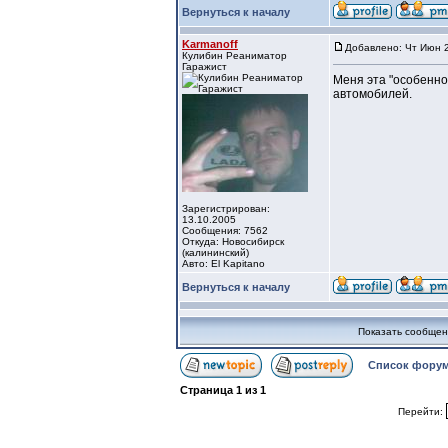
Вернуться к началу
Karmanoff
Добавлено: Чт Июн 2
Кулибин Реаниматор
Гаражист
Меня эта "особенно
автомобилей.
Зарегистрирован:
13.10.2005
Сообщения: 7562
Откуда: Новосибирск
(калининский)
Авто: El Kapitano
Вернуться к началу
Показать сообщен
Список форум
Страница
1
из
1
Перейти: