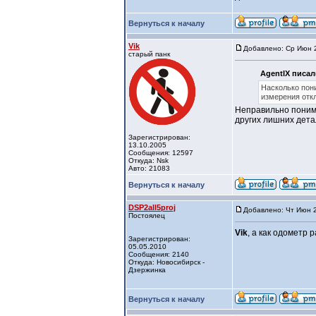
Вернуться к началу
Vik
Добавлено: Ср Июн 2
старый панк
AgentIX писал
Насколько пони
измерения отк
Неправильно понима
других лишних дета
Зарегистрирован:
13.10.2005
Сообщения: 12597
Откуда: Nsk
Авто: 21083
Вернуться к началу
DSP2all5proj
Добавлено: Чт Июн 2
Постоялец
Vik
, а как одометр 
Зарегистрирован:
05.05.2010
Сообщения: 2140
Откуда: Новосибирск -
Дзержинка
Вернуться к началу