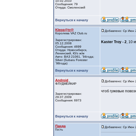
10.02.2010
Сообщения: 79
Откуда: Смоленский
Вернуться к началу
Kleop@tr@
Добавлено: Ср Июн 2
Королева VAZ Club.ru
Зарегистрирован:
Kaster Troy - 2
, 10 
05.12.2008
Сообщения: 4699
Откуда: Новосибирск,
Ленинский, Ю/з ж/м
Авто: ВАЗ 21061, `94года;
Silver (Subaru Forester
`98года)
Вернуться к началу
Android
Добавлено: Ср Июн 2
ФЛУДМЕЙКИР
чтоб гужевые повоз
Зарегистрирован:
29.07.2009
Сообщения: 6973
Вернуться к началу
Панда
Добавлено: Ср Июн 2
Гость