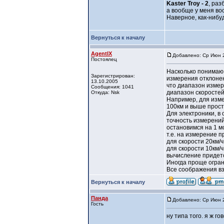
Kaster Troy - 2
, ра
а вообще у меня вос
Наверное, как-нибуд
Вернуться к началу
AgentIX
Добавлено: Ср Июн 2
Постоялец
Насколько понимаю 
Зарегистрирован:
измерения отклонен
13.10.2005
что диапазон измер
Сообщения: 1041
диапазон скоростей
Откуда: Nsk
Например, для изме
100км и выше прост
Для электроники, в 
точность измерений 
остановимся на 1 м
т.е. на измерение п
для скорости 20км/ч
для скорости 10км/ч
вычисление придетс
Иногда проще огран
Все соображения вз
Вернуться к началу
Панда
Добавлено: Ср Июн 2
Гость
ну типа того. я ж г