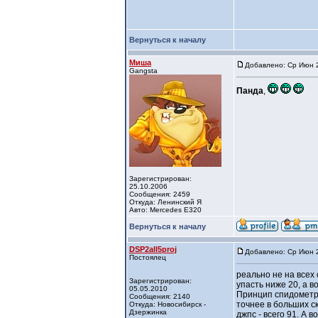
Вернуться к началу
Миша
Добавлено: Ср Июн 2
Gangsta
Панда
,
Зарегистрирован:
25.10.2006
Сообщения: 2459
Откуда: Ленинский Я
Авто: Mercedes E320
Вернуться к началу
DSP2all5proj
Добавлено: Ср Июн 2
Постоялец
реально не на всех 
Зарегистрирован:
упасть ниже 20, а в
05.05.2010
Принцип спидометра
Сообщения: 2140
точнее в больших ск
Откуда: Новосибирск -
Дзержинка
джпс - всего 91. А в