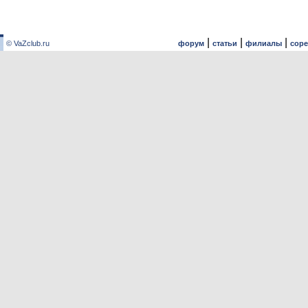
|
|
|
© VaZclub.ru
форум
статьи
филиалы
сор