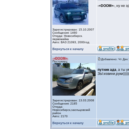
-=DOOM=-
, ну не 
Зарегистрирован: 15.10.2007
Сообщения: 1460
Откуда: Новосибирск.
первомайка
Авто: ВАЗ 21093, 2000год
Вернуться к началу
-=DOOM=-
Добавлено: Чт Дек 
Постоялец
путник ада
, а ты 
ЗЫ:извини,руки)))))
Зарегистрирован: 13.03.2008
Сообщения: 2185
Откуда:
Новосибирск,заельцовский
район
Авто: 2170
Вернуться к началу