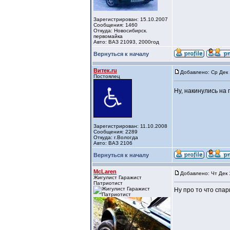
Зарегистрирован: 15.10.2007
Сообщения: 1460
Откуда: Новосибирск.
первомайка
Авто: ВАЗ 21093, 2000год
Вернуться к началу
Витек.ru
Добавлено: Ср Дек 
Постоялец
Ну, накинулись на
Зарегистрирован: 11.10.2008
Сообщения: 2289
Откуда: г.Вологда
Авто: ВАЗ 2106
Вернуться к началу
McLaren
Добавлено: Чт Дек 
Жигулист Гаражист
Патриотист
Ну про то что спар