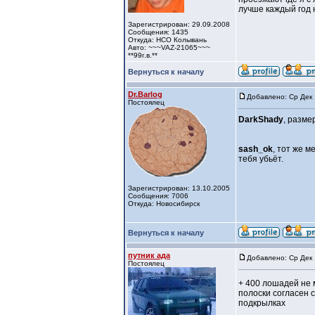
лучше каждый год н
Зарегистрирован: 29.09.2008
Сообщения: 1435
Откуда: НСО Колывань
Авто: ~~~VAZ-21065~~~
**99г.в.**
Вернуться к началу
Dr.Barlog
Добавлено: Ср Дек 
Постоялец
DarkShady
, разме
sash_ok
, тот же м
тебя убьёт.
Зарегистрирован: 13.10.2005
Сообщения: 7006
Откуда: Новосибирск
Вернуться к началу
путник ада
Добавлено: Ср Дек 
Постоялец
+ 400 лошадей не
полоски согласен с
подкрылках