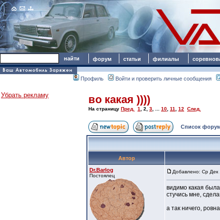
форум
статьи
филиалы
соревнов
Профиль
Войти и проверить личные сообщения
Убрать рекламу
во какая ))))
На страницу
Пред.
1
,
2
,
3
, ...
10
,
11
,
12
След.
Список форум
Автор
Dr.Barlog
Добавлено: Ср Дек 
Постоялец
видимо какая была,
стучись мне, сдела
а так ничего, ровн