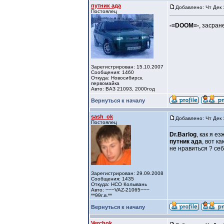
путник ада
Добавлено: Чт Дек 
Постоялец
-=DOOM=-
, засра
Зарегистрирован: 15.10.2007
Сообщения: 1460
Откуда: Новосибирск.
первомайка
Авто: ВАЗ 21093, 2000год
Вернуться к началу
sash_ok
Добавлено: Чт Дек 
Постоялец
Dr.Barlog
, как я е
путник ада
, вот к
не нравиться ? се
Зарегистрирован: 29.09.2008
Сообщения: 1435
Откуда: НСО Колывань
Авто: ~~~VAZ-21065~~~
**99г.в.**
Вернуться к началу
Verchok