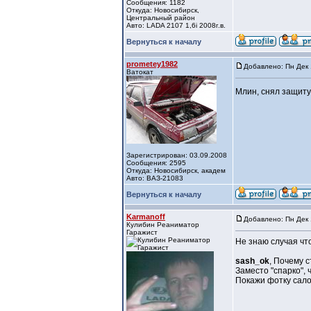
Сообщения: 1182
Откуда: Новосибирск,
Центральный район
Авто: LADA 2107 1,6i 2008г.в.
Вернуться к началу
prometey1982
Добавлено: Пн Дек 
Ватокат
Млин, снял защиту
Зарегистрирован: 03.09.2008
Сообщения: 2595
Откуда: Новосибирск, академ
Авто: ВАЗ-21083
Вернуться к началу
Karmanoff
Добавлено: Пн Дек 
Кулибин Реаниматор
Гаражист
Не знаю случая чт
sash_ok
, Почему с
Заместо "спарко", 
Покажи фотку сало