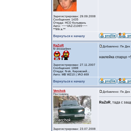
Зарегистрирован: 29.09.2008
Сообщения: 1435
Откуда: НСО Колывань
Авто: ~~~VAZ-21065~~~
**99г.в.**
Вернуться к началу
RaZoR
Добавлено: Пн Дек 
fir drosseliren
наклейка спарцо +5
Зарегистрирован: 27.11.2007
Сообщения: 1998
Откуда: N-sk, Кировский...
Авто: MB W210 | УАЗ 469
Вернуться к началу
Verchok
Добавлено: Пн Дек 
Постоялец
RaZoR
, тада с за
Зарегистрирован: 23.07.2008