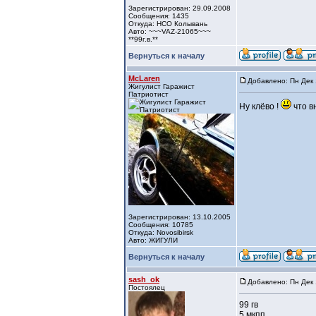
Зарегистрирован: 29.09.2008
Сообщения: 1435
Откуда: НСО Колывань
Авто: ~~~VAZ-21065~~~
**99г.в.**
Вернуться к началу
McLaren
Добавлено: Пн Дек 
Жигулист Гаражист
Патриотист
Ну клёво !
что в
Зарегистрирован: 13.10.2005
Сообщения: 10785
Откуда: Novosibirsk
Авто: ЖИГУЛИ
Вернуться к началу
sash_ok
Добавлено: Пн Дек 
Постоялец
99 гв
5 мкпп