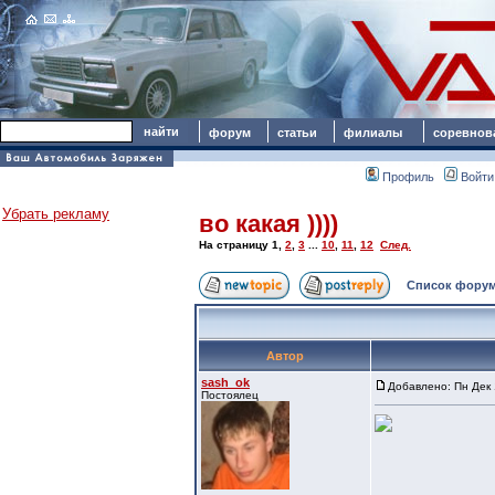
форум
статьи
филиалы
соревнов
Профиль
Войти
Убрать рекламу
во какая ))))
На страницу
1
,
2
,
3
...
10
,
11
,
12
След.
Список форум
Автор
sash_ok
Добавлено: Пн Дек 
Постоялец