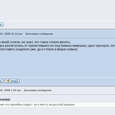
15, 2008 11:14 pm
Заголовок сообщения:
а моей стояли, не знал, что такое стекла менять.
одна разлетелась от прилетевшего из-под Камаза камешка), одно треснуло, по
поставить (надоело уже, да и стекла в фарах новые)
16, 2008 1:02 am
Заголовок сообщения:
исал(а):
ние что наклейка спарко - не к месту на русской машине