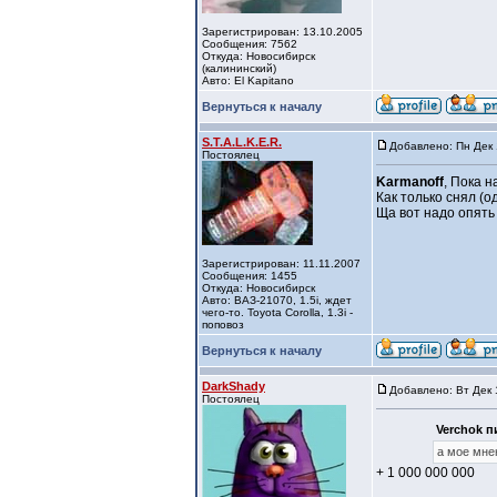
Зарегистрирован: 13.10.2005
Сообщения: 7562
Откуда: Новосибирск
(калининский)
Авто: El Kapitano
Вернуться к началу
S.T.A.L.K.E.R.
Добавлено: Пн Дек 
Постоялец
Karmanoff
, Пока н
Как только снял (
Ща вот надо опять 
Зарегистрирован: 11.11.2007
Сообщения: 1455
Откуда: Новосибирск
Авто: ВАЗ-21070, 1.5i, ждет
чего-то. Toyota Corolla, 1.3i -
поповоз
Вернуться к началу
DarkShady
Добавлено: Вт Дек 
Постоялец
Verchok п
а мое мне
+ 1 000 000 000