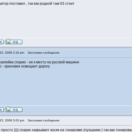
тор поставил , так как родной там 03 стоит
15, 2008 2:16 pm
Заголовок сообщения:
аклейка спарко - не к месту на русской машине
р - хреновее освещает дорогу
15, 2008 3:03 pm
Заголовок сообщения:
 просто )))) спарко закрывает косяк на тонировке (пузырики ) так как тониров