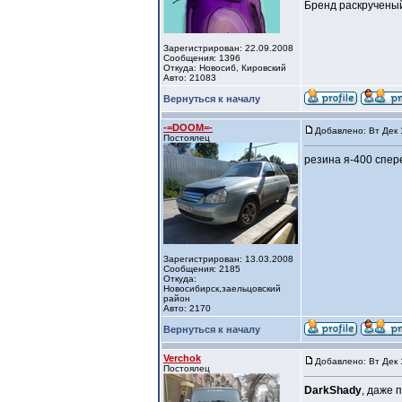
Бренд раскрученый 
Зарегистрирован: 22.09.2008
Сообщения: 1396
Откуда: Новосиб, Кировский
Авто: 21083
Вернуться к началу
-=DOOM=-
Добавлено: Вт Дек 
Постоялец
резина я-400 спер
Зарегистрирован: 13.03.2008
Сообщения: 2185
Откуда:
Новосибирск,заельцовский
район
Авто: 2170
Вернуться к началу
Verchok
Добавлено: Вт Дек 
Постоялец
DarkShady
, даже 