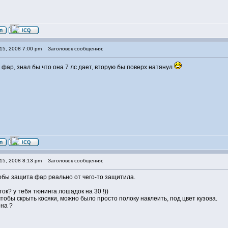
15, 2008 7:00 pm
Заголовок сообщения:
 фар, знал бы что она 7 лс дает, вторую бы поверх натянул
15, 2008 8:13 pm
Заголовок сообщения:
обы защита фар реально от чего-то защитила.
ток? у тебя тюнинга лошадок на 30 !))
чтобы скрыть косяки, можно было просто полоку наклеить, под цвет кузова.
на ?