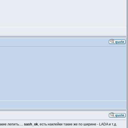
кие лепить.....
sash_ok
, есть наклейки такие же по ширине - LADA и т.д.