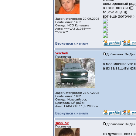
шестерошный редук
а так стоковая ))))
tv , dvd еще )))
вот еще фоточки )
Зарегистрирован: 29.09.2008
Сообщения: 1435
Откуда: НСО Колывань
Авто: ~~~VAZ-21065~~~
**99г.в.**
Вернуться к началу
Verchok
Добавлено: Пн Дек 
Постоялец
а мое мнение что н
а из за защиты фа
Зарегистрирован: 23.07.2008
Сообщения: 1182
Откуда: Новосибирск,
Центральный район
Авто: LADA 2107 1,6i 2008г.в.
Вернуться к началу
sash_ok
Добавлено: Пн Дек 
Постоялец
ха думаешь все так