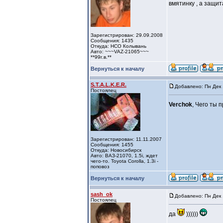
вмятинку , а защит
Зарегистрирован: 29.09.2008
Сообщения: 1435
Откуда: НСО Колывань
Авто: ~~~VAZ-21065~~~
**99г.в.**
Вернуться к началу
S.T.A.L.K.E.R.
Добавлено: Пн Дек 
Постоялец
Verchok
, Чего ты
Зарегистрирован: 11.11.2007
Сообщения: 1455
Откуда: Новосибирск
Авто: ВАЗ-21070, 1.5i, ждет
чего-то. Toyota Corolla, 1.3i -
поповоз
Вернуться к началу
sash_ok
Добавлено: Пн Дек 
Постоялец
да
))))))