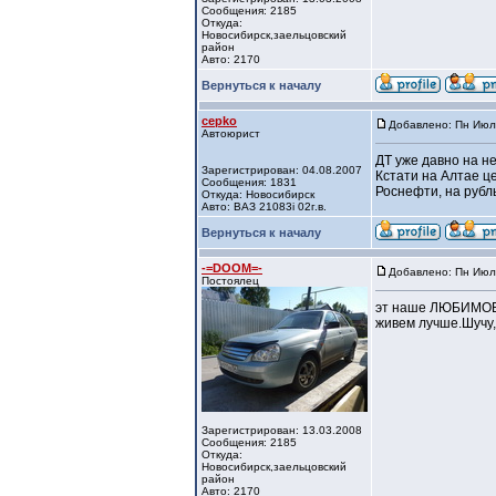
Сообщения: 2185
Откуда:
Новосибирск,заельцовский
район
Авто: 2170
Вернуться к началу
cepko
Добавлено: Пн Июл 
Автоюрист
ДТ уже давно на н
Зарегистрирован: 04.08.2007
Кстати на Алтае це
Сообщения: 1831
Роснефти, на рубль
Откуда: Новосибирск
Авто: ВАЗ 21083i 02г.в.
Вернуться к началу
-=DOOM=-
Добавлено: Пн Июл 
Постоялец
эт наше ЛЮБИМОЕ г
живем лучше.Шучу,к
Зарегистрирован: 13.03.2008
Сообщения: 2185
Откуда:
Новосибирск,заельцовский
район
Авто: 2170