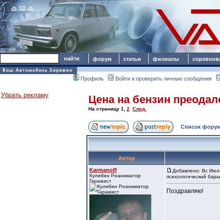
форум
статьи
филиалы
соревнов
Профиль
Войти и проверить личные сообщения
Убрать рекламу
Цена на бензин преодал
На страницу
1
,
2
След.
Список форум
Автор
Karmanoff
Добавлено: Вс Июл 
Кулибин Реаниматор
психологический барь
Гаражист
Поздравляю!