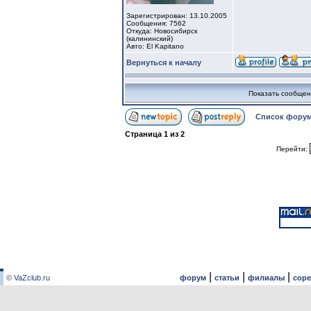
Зарегистрирован: 13.10.2005
Сообщения: 7562
Откуда: Новосибирск
(калининский)
Авто: El Kapitano
Вернуться к началу
Показать сообщен
Список форум
Страница
1
из
2
Перейти:
|
|
|
© VaZclub.ru
форум
статьи
филиалы
сор