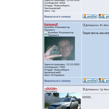
Зарегистрирован: 13.04.2008
Сообщения: 4263
Откуда: Новосибирск,
Заельцовский
Авто: таз
Вернуться к началу
Karmanoff
Добавлено: Вт Июл 
Кулибин Реаниматор
Гаражист
Такую весчь как не
Зарегистрирован: 13.10.2005
Сообщения: 7562
Откуда: Новосибирск
(калининский)
Авто: El Kapitano
Вернуться к началу
-=DOOM=-
Добавлено: Ср Июл
Постоялец
НУНУ...