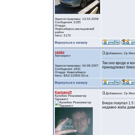
Зарегистрирован: 13.03.2008
Сообщения: 2185
Откуда:
Новосибирск,заельцовский
район
Авто: 2170
Вернуться к началу
cepko
Добавлено: Ср Июл
Автоюрист
Так оно вроде и к
Зарегистрирован: 04.08.2007
принадлежат близ
Сообщения: 1831
Откуда: Новосибирск
Авто: ВАЗ 21083i 02г.в.
Вернуться к началу
Karmanoff
Добавлено: Ср Июл 
Кулибин Реаниматор
Гаражист
Вчера покупал 1.5
недавно жаба давил