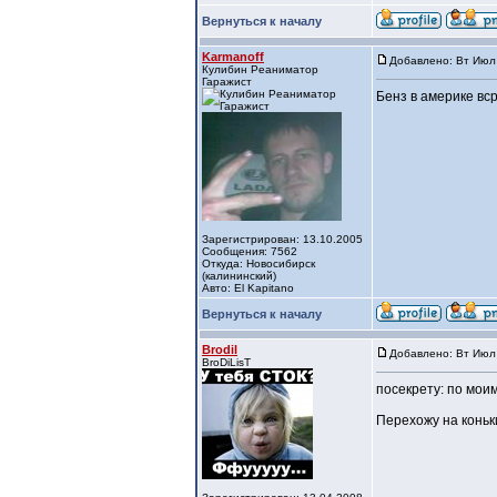
Вернуться к началу
Karmanoff
Добавлено: Вт Июл 
Кулибин Реаниматор
Гаражист
Бенз в америке вср
Зарегистрирован: 13.10.2005
Сообщения: 7562
Откуда: Новосибирск
(калининский)
Авто: El Kapitano
Вернуться к началу
Brodil
Добавлено: Вт Июл 
BroDiLisT
посекрету: по моим
Перехожу на коньки