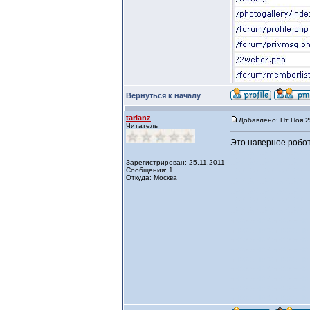
Вернуться к началу
tarianz
Добавлено: Пт Ноя 2
Читатель
Это наверное робот
u97
u97
u97
u97
u97
u
u97
u97
u97
u97
u97
u
Зарегистрирован: 25.11.2011
Сообщения: 1
u97
u97
u97
u97
u97
u
Откуда: Москва
u97
u97
u97
u97
u97
u
u97
u97
u97
u97
u97
u
u97
u97
u97
u97
u97
u
u97
u97
u97
u97
u97
u
инфо
инфо
инфо
ин
инфо
инфо
инфо
ин
инфо
инфо
инфо
ин
инфо
инфо
инфо
ин
инфо
инфо
инфо
ин
инфо
инфо
инфо
ин
инфо
инфо
инфо
ин
инфо
инфо
инфо
ин
инфо
инфо
инфо
ин