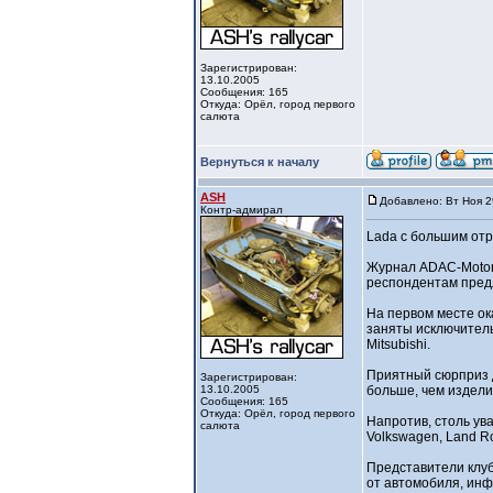
Зарегистрирован:
13.10.2005
Сообщения: 165
Откуда: Орёл, город первого
салюта
Вернуться к началу
ASH
Добавлено: Вт Ноя 2
Контр-адмирал
Lada с большим от
Журнал ADAC-Motorw
респондентам пред
На первом месте ок
заняты исключитель
Mitsubishi.
Приятный сюрприз д
Зарегистрирован:
13.10.2005
больше, чем издели
Сообщения: 165
Откуда: Орёл, город первого
Напротив, столь ув
салюта
Volkswagen, Land R
Представители клуб
от автомобиля, инф