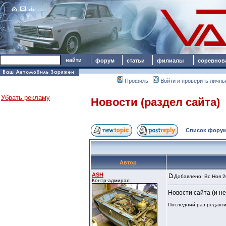
форум
статьи
филиалы
соревнов
Профиль
Войти и проверить личн
Убрать рекламу
Новости (раздел сайта)
Список форум
Автор
ASH
Добавлено: Вс Ноя 2
Контр-адмирал
Новости сайта (и не
Последний раз редактир