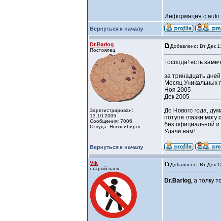
Информация с auto.u
Вернуться к началу
Dr.Barlog
Добавлено: Вт Дек 1
Постоялец
Господа! есть заме
за тринадцать дней
Месяц Уникальных п
Ноя 2005________
Дек 2005________
До Нового года, ду
Зарегистрирован:
13.10.2005
потупя глазки могу
Сообщения: 7006
без официальной и 
Откуда: Новосибирск
Удачи нам!
Вернуться к началу
Vik
Добавлено: Вт Дек 1
старый панк
Dr.Barlog
, а толку 