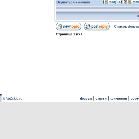
Вернуться к началу
П
Список форум
Страница
1
из
1
|
|
|
© VaZclub.ru
форум
статьи
филиалы
сор