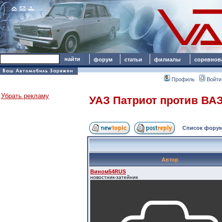
форум
статьи
филиалы
соревнов
Профиль
Войти
Убрать рекламу
УАЗ Патриот против ВАЗ
Список форум
Автор
Вином54RUS
новостник-затейник