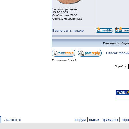
Зарегистрирован:
13.10.2005
Сообщения: 7006
Откуда: Новосибирск
Вернуться к началу
Показать сообщен
Список форум
Страница
1
из
1
Перейти:
|
|
|
© VaZclub.ru
форум
статьи
филиалы
сор