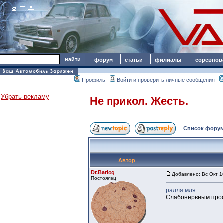
форум
статьи
филиалы
соревнов
Профиль
Войти и проверить личные сообщения
Убрать рекламу
Не прикол. Жесть.
Список форум
Автор
Dr.Barlog
Добавлено: Вс Окт 1
Постоялец
ралля мля
Слабонервным прос