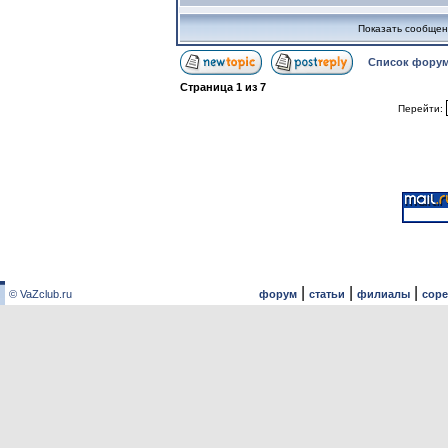
Показать сообщен
Список форум
Страница
1
из
7
Перейти:
|
|
|
© VaZclub.ru
форум
статьи
филиалы
сор