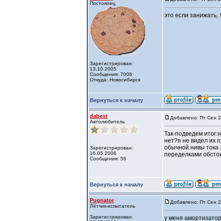
Постоялец
это если занижать, 
Зарегистрирован:
13.10.2005
Сообщения: 7006
Откуда: Новосибирск
Вернуться к началу
dabest
Добавлено: Пт Сен 2
Автолюбитель
Так-подведем итог:
нет?я не видел их 
обычной нивы тока 
Зарегистрирован:
16.05.2006
переделками обстои
Сообщения: 56
Вернуться к началу
Pugnator
Добавлено: Пт Сен 2
Лётчик-испытатель
Зарегистрирован:
у меня амортизатор