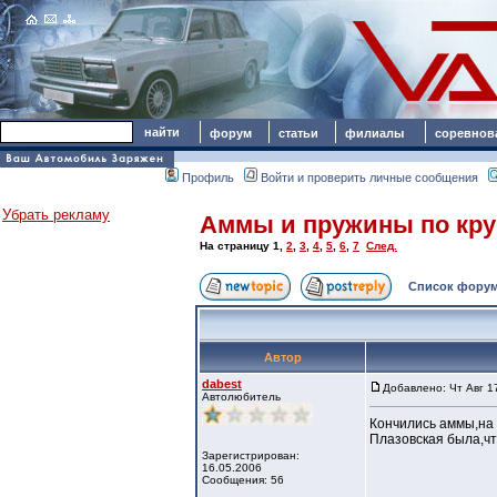
форум
статьи
филиалы
соревнов
Профиль
Войти и проверить личные сообщения
Убрать рекламу
Аммы и пружины по круг
На страницу
1
,
2
,
3
,
4
,
5
,
6
,
7
След.
Список форум
Автор
dabest
Добавлено: Чт Авг 1
Автолюбитель
Кончились аммы,на 
Плазовская была,чт
Зарегистрирован:
16.05.2006
Сообщения: 56