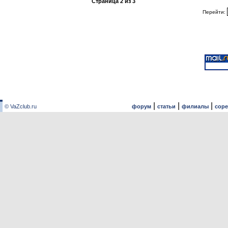
Страница
2
из
3
Перейти:
|
|
|
© VaZclub.ru
форум
статьи
филиалы
сор