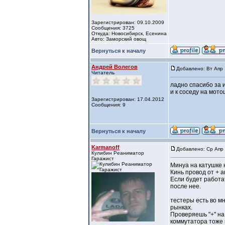
Зарегистрирован: 09.10.2009
Сообщения: 3725
Откуда: Новосибирск, Есенина
Авто: Заморский овощ
Вернуться к началу
Андрей Волегов
Добавлено: Вт Апр 
Читатель
ладно спасибо за и
и к соседу на мот
Зарегистрирован: 17.04.2012
Сообщения: 9
Вернуться к началу
Karmanoff
Добавлено: Ср Апр 
Кулибин Реаниматор
Гаражист
Минуа на катушке 
Кинь провод от + а
Если будет работат
после нее.
тестеры есть во м
рынках.
Проверяешь "+" на
коммутатора тоже 