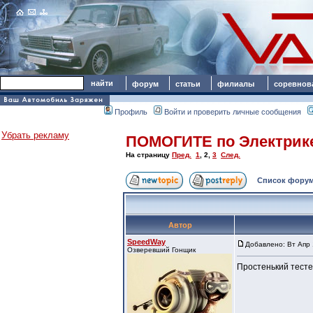
форум
статьи
филиалы
соревнов
Профиль
Войти и проверить личные сообщения
Убрать рекламу
ПОМОГИТЕ по Электрик
На страницу
Пред.
1
,
2
,
3
След.
Список форум
Автор
SpeedWay
Добавлено: Вт Апр 
Озверевший Гонщик
Простенький тестер