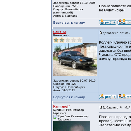
Зарегистрирован: 13.10.2005
Новые запчасти ещ
Сообщения: 7562
Откуда: Новосибирск
не будет искры.
(калининский)
Авто: El Kapitano
Вернуться к началу
Саня_54
Добавлено: Чт Май 
Ремонтник
Коллеги! Срочно т
Тока слышно, что 
заводится без проб
Чувак на СТО предп
замкнув провода н
Зарегистрирован: 30.07.2010
Сообщения: 129
Откуда: г.Новосибирск
Авто: ВАЗ 2115
Вернуться к началу
Karmanoff
Добавлено: Чт Май 
Кулибин Реаниматор
Гаражист
Прозвони провод з
пропал). Можешь пр
Желательно схему и