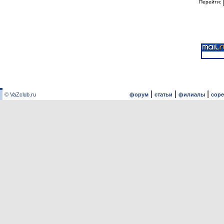
Перейти:
|
|
|
© VaZclub.ru
форум
статьи
филиалы
сор