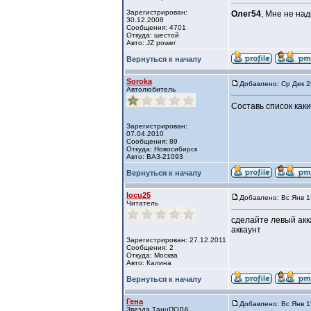
Зарегистрирован:
Олег54
, Мне не на
30.12.2008
Сообщения: 4701
Откуда: шестой
Авто: JZ power
Вернуться к началу
Soroka
Добавлено: Ср Дек 2
Автолюбитель
Составь список каки
Зарегистрирован:
07.04.2010
Сообщения: 89
Откуда: Новосибирск
Авто: ВАЗ-21093
Вернуться к началу
locu25
Добавлено: Вс Янв 1
Читатель
сделайте левый акк
аккаунт
Зарегистрирован: 27.12.2011
Сообщения: 2
Откуда: Москва
Авто: Калина
Вернуться к началу
Гена
Добавлено: Вс Янв 1
Звезда ТанцПОЛА