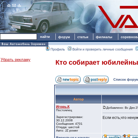
форум
статьи
филиалы
соревнов
Профиль
Войти и проверить личные сообщения
Убрать рекламу
Кто собирает юбилейны
Список форум
Автор
Игорь.К
Добавлено: Вс Дек 2
Постоялец
Зарегистрирован:
Если есть,что нену
30.12.2008
Сообщения: 4701
Откуда: шестой
Авто: JZ power
Вернуться к началу