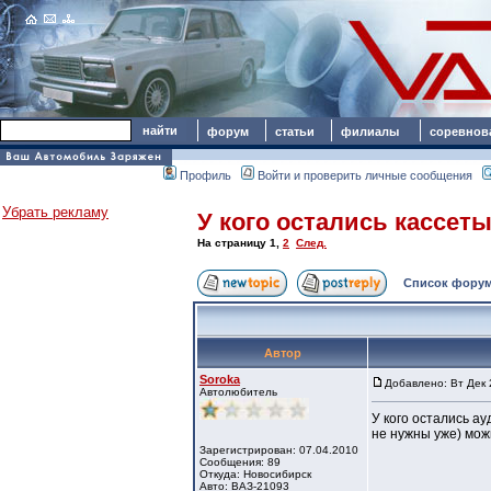
форум
статьи
филиалы
соревнов
Профиль
Войти и проверить личные сообщения
Убрать рекламу
У кого остались кассет
На страницу
1
,
2
След.
Список форум
Автор
Soroka
Добавлено: Вт Дек 
Автолюбитель
У кого остались ау
не нужны уже) мож
Зарегистрирован: 07.04.2010
Сообщения: 89
Откуда: Новосибирск
Авто: ВАЗ-21093