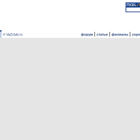
|
|
|
© VaZclub.ru
форум
статьи
филиалы
сор