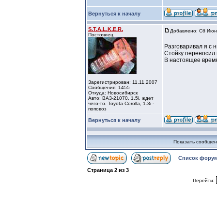
Вернуться к началу
S.T.A.L.K.E.R.
Добавлено: Сб Июн 
Постоялец
Разговаривал я с н
Стойку переносил 
В настоящее время
Зарегистрирован: 11.11.2007
Сообщения: 1455
Откуда: Новосибирск
Авто: ВАЗ-21070, 1.5i, ждет
чего-то. Toyota Corolla, 1.3i -
поповоз
Вернуться к началу
Показать сообщен
Список форум
Страница
2
из
3
Перейти: