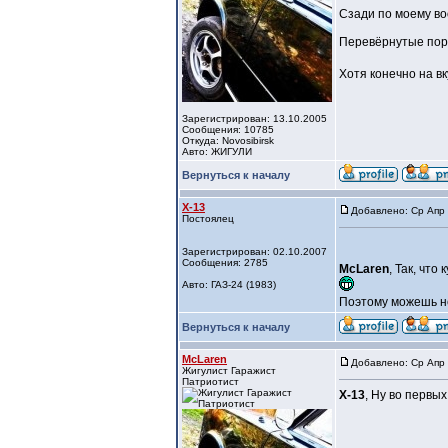
Сзади по моему во
Перевёрнутые пор
Хотя конечно на вк
Зарегистрирован: 13.10.2005
Сообщения: 10785
Откуда: Novosibirsk
Авто: ЖИГУЛИ
Вернуться к началу
X-13
Добавлено: Ср Апр 
Постоялец
Зарегистрирован: 02.10.2007
Сообщения: 2785
McLaren
, Так, что
Авто: ГАЗ-24 (1983)
Поэтому можешь н
Вернуться к началу
McLaren
Добавлено: Ср Апр 
Жигулист Гаражист
Патриотист
X-13
, Ну во первых