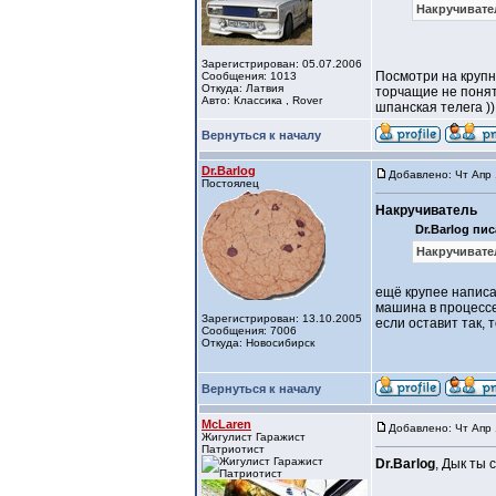
Накручивате
Зарегистрирован: 05.07.2006
Посмотри на крупны
Сообщения: 1013
Откуда: Латвия
торчащие не понятн
Авто: Классика , Rover
шпанская телега ))
Вернуться к началу
Dr.Barlog
Добавлено: Чт Апр 
Постоялец
Накручиватель
Dr.Barlog пис
Накручивате
ещё крупее напис
машина в процессе
Зарегистрирован: 13.10.2005
если оставит так, 
Сообщения: 7006
Откуда: Новосибирск
Вернуться к началу
McLaren
Добавлено: Чт Апр 
Жигулист Гаражист
Патриотист
Dr.Barlog
, Дык ты 