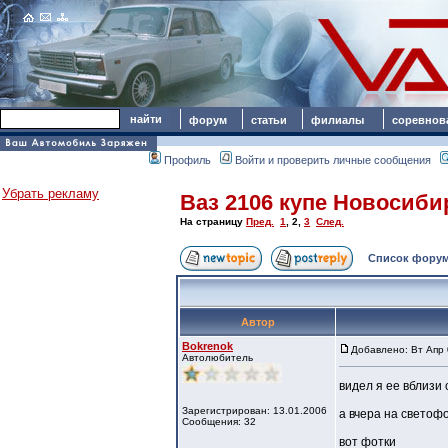
форум
статьи
филиалы
соревнов
Профиль
Войти и проверить личные сообщения
Убрать рекламу
Ваз 2106 купе Новосиби
На страницу
Пред.
1
,
2
,
3
След.
Список форум
Автор
Bokrenok
Добавлено: Вт Апр 
Автолюбитель
видел я ее вблизи
Зарегистрирован: 13.01.2006
а вчера на светофо
Сообщения: 32
вот фотки