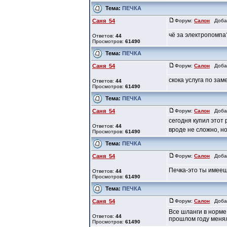
Тема:
ПЕЧКА
Саня_54
Форум:
Салон
Добав
чё за электропомпа
Ответов:
44
Просмотров:
61490
Тема:
ПЕЧКА
Саня_54
Форум:
Салон
Добав
скока услуга по за
Ответов:
44
Просмотров:
61490
Тема:
ПЕЧКА
Саня_54
Форум:
Салон
Добав
сегодня купил этот
Ответов:
44
вроде не сложно, но
Просмотров:
61490
Тема:
ПЕЧКА
Саня_54
Форум:
Салон
Добав
Печка-это ты имееш
Ответов:
44
Просмотров:
61490
Тема:
ПЕЧКА
Саня_54
Форум:
Салон
Добавл
Все шланги в норме,
Ответов:
44
прошлом году менял 
Просмотров:
61490