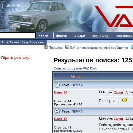
форум
статьи
филиалы
соревнов
Профиль
Войти и проверить личные сообщения
Убрать рекламу
Результатов поиска: 125
Список форумов VAZ Club
Автор
Тема:
ПЕЧКА
Саня_54
Форум:
Салон
Добав
Пипец, ваще!
Ответов:
44
Просмотров:
61490
Тема:
ПЕЧКА
Саня_54
Форум:
Салон
Добав
Ребята, ребята, ска
Ответов:
44
Неисправность ОСТА
Просмотров:
61490