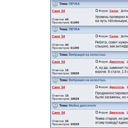
Тема:
ПЕЧКА
Саня_54
Форум:
Салон
Добав
Уровень проверил в
Ответов:
44
на чуть тёпленькую,
Просмотров:
61490
Тема:
ПЕЧКА
Саня_54
Форум:
Салон
Добавл
Ребята, совет нуже
Ответов:
44
слышно, как антифр
Просмотров:
61490
Тема:
Вибрация на холостых.
Саня_54
Форум:
Двигатель
До
А, ну да, заменил 
Ответов:
15
короче. К стати, 1.
Просмотров:
18828
Тема:
Вибрация на холостых.
Саня_54
Форум:
Двигатель
До
Продиагностировал
Ответов:
15
были загажены, но н
Просмотров:
18828
Тема:
Мойка двигателя
Саня_54
Форум:
Двигатель
До
Темка старая, но р
Ответов:
26
этому поводу! единс
Просмотров:
33529