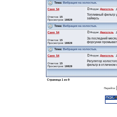
Тема:
Вибрация на холостых.
Саня_54
Форум:
Двигатель
До
Топливный фильтр у
Ответов:
15
займусь
Просмотров:
18828
Тема:
Вибрация на холостых.
Саня_54
Форум:
Двигатель
До
За последний месяц
Ответов:
15
форсунки промывать
Просмотров:
18828
Тема:
Вибрация на холостых.
Саня_54
Форум:
Двигатель
До
Регулятор холостог
Ответов:
15
фильтр в отличном 
Просмотров:
18828
Страница
1
из
9
Перейти: