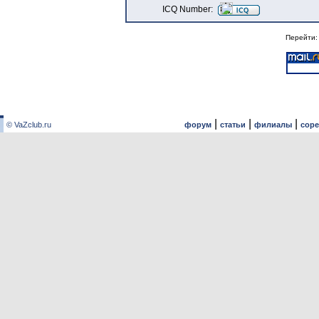
ICQ Number:
Перейти
|
|
|
© VaZclub.ru
форум
статьи
филиалы
сор