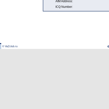
AIM Address:
ICQ Number:
© VaZclub.ru