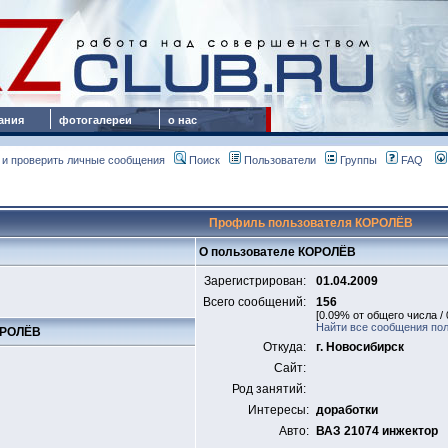
ания
фотогалереи
о нас
 и проверить личные сообщения
Поиск
Пользователи
Группы
FAQ
Профиль пользователя КОРОЛЁВ
О пользователе КОРОЛЁВ
Зарегистрирован:
01.04.2009
Всего сообщений:
156
[0.09% от общего числа /
Найти все сообщения по
КОРОЛЁВ
Откуда:
г. Новосибирск
Сайт:
Род занятий:
Интересы:
доработки
Авто:
ВАЗ 21074 инжектор