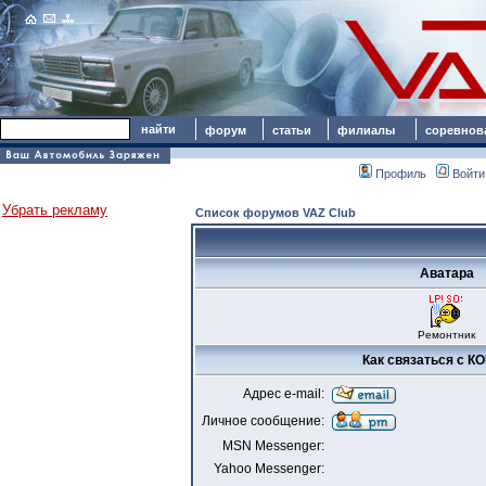
форум
статьи
филиалы
соревнов
Профиль
Войти
Убрать рекламу
Список форумов VAZ Club
Аватара
Ремонтник
Как связаться с 
Адрес e-mail:
Личное сообщение:
MSN Messenger:
Yahoo Messenger: