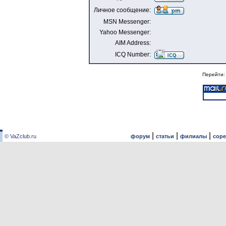
Личное сообщение:
MSN Messenger:
Yahoo Messenger:
AIM Address:
ICQ Number:
Перейти
|
|
|
© VaZclub.ru
форум
статьи
филиалы
сор