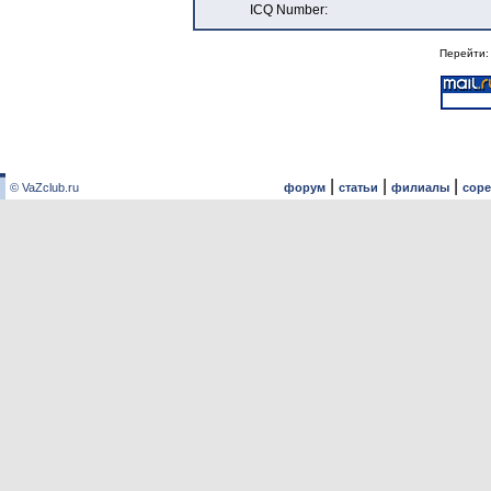
ICQ Number:
Перейти
|
|
|
© VaZclub.ru
форум
статьи
филиалы
сор